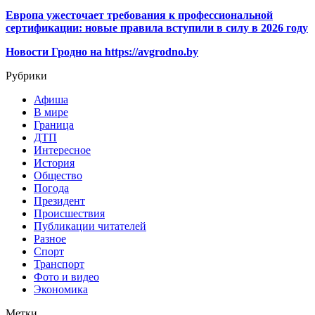
Европа ужесточает требования к профессиональной
сертификации: новые правила вступили в силу в 2026 году
Новости Гродно на https://avgrodno.by
Рубрики
Афиша
В мире
Граница
ДТП
Интересное
История
Общество
Погода
Президент
Происшествия
Публикации читателей
Разное
Спорт
Транспорт
Фото и видео
Экономика
Метки