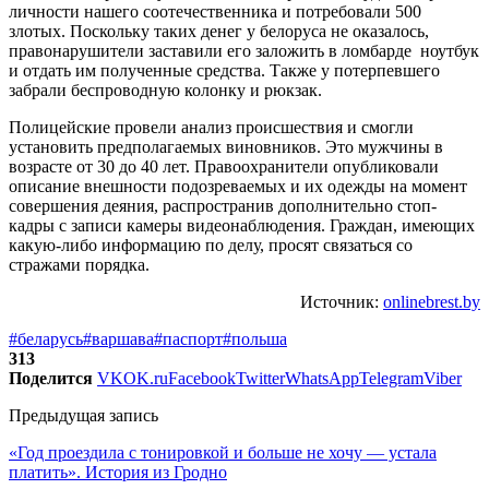
личности нашего соотечественника и потребовали 500
злотых. Поскольку таких денег у белоруса не оказалось,
правонарушители заставили его заложить в ломбарде ноутбук
и отдать им полученные средства. Также у потерпевшего
забрали беспроводную колонку и рюкзак.
Полицейские провели анализ происшествия и смогли
установить предполагаемых виновников. Это мужчины в
возрасте от 30 до 40 лет. Правоохранители опубликовали
описание внешности подозреваемых и их одежды на момент
совершения деяния, распространив дополнительно стоп-
кадры с записи камеры видеонаблюдения. Граждан, имеющих
какую-либо информацию по делу, просят связаться со
стражами порядка.
Источник:
onlinebrest.by
#беларусь
#варшава
#паспорт
#польша
313
Поделится
VK
OK.ru
Facebook
Twitter
WhatsApp
Telegram
Viber
Предыдущая запись
«Год проездила с тонировкой и больше не хочу — устала
платить». История из Гродно