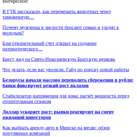
Интересное:
В ГТК рассказали, как перемещать животных через
таможенную…
Почему мужчины в зрелости бросают семью и уходят к
молодым?
Благотворительный счет открыт на создание
патриотического…
Брест, вид на Свято-Николаевскую Братскую церковь
Что делать, если вас уволили. Гайд по поиску новой работы
Белорусы начали массово переводить сбережения в рубли:
банки фиксируют резкий рост вкладов
Стабилизатор напряжения для дома: расчёт мощности перед
отопительным сезоном
Доллар ускоряет рост: рынки реагируют на смену
ожиданий инвесторов
Как выбрать аренду авто в Минске на месяц: обзор
популярных компаний