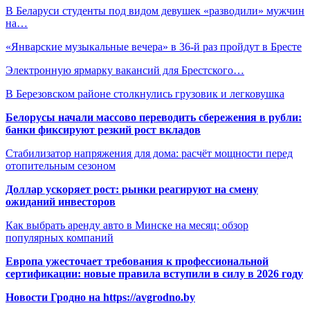
В Беларуси студенты под видом девушек «разводили» мужчин
на…
«Январские музыкальные вечера» в 36-й раз пройдут в Бресте
Электронную ярмарку вакансий для Брестского…
В Березовском районе столкнулись грузовик и легковушка
Белорусы начали массово переводить сбережения в рубли:
банки фиксируют резкий рост вкладов
Стабилизатор напряжения для дома: расчёт мощности перед
отопительным сезоном
Доллар ускоряет рост: рынки реагируют на смену
ожиданий инвесторов
Как выбрать аренду авто в Минске на месяц: обзор
популярных компаний
Европа ужесточает требования к профессиональной
сертификации: новые правила вступили в силу в 2026 году
Новости Гродно на https://avgrodno.by