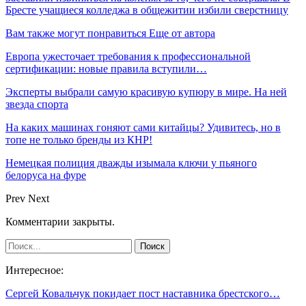
Бресте учащиеся колледжа в общежитии избили сверстницу
Вам также могут понравиться
Еще от автора
Европа ужесточает требования к профессиональной
сертификации: новые правила вступили…
Эксперты выбрали самую красивую купюру в мире. На ней
звезда спорта
На каких машинах гоняют сами китайцы? Удивитесь, но в
топе не только бренды из КНР!
Немецкая полиция дважды изымала ключи у пьяного
белоруса на фуре
Prev
Next
Комментарии закрыты.
Интересное:
Сергей Ковальчук покидает пост наставника брестского…