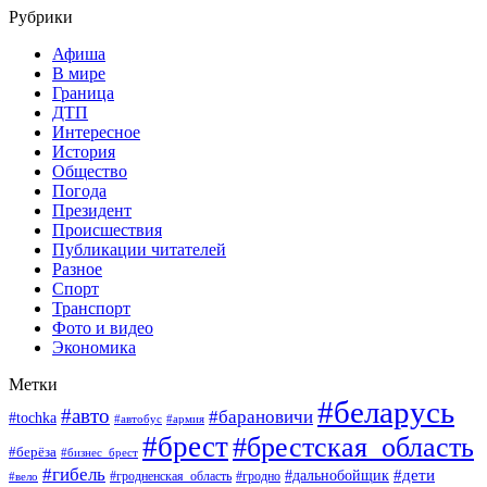
Рубрики
Афиша
В мире
Граница
ДТП
Интересное
История
Общество
Погода
Президент
Происшествия
Публикации читателей
Разное
Спорт
Транспорт
Фото и видео
Экономика
Метки
#беларусь
#авто
#барановичи
#tochka
#автобус
#армия
#брест
#брестская_область
#берёза
#бизнес_брест
#гибель
#дети
#дальнобойщик
#гродно
#вело
#гродненская_область