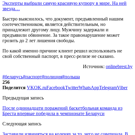
Эксперты выбрали самую красивую купюру в мире. На ней
звезда…
Быстро выяснилось, что документ, предъявленный нашим
соотечественником, является действительным, но
принадлежит другому лицу. Мужчину задержали и
предъявили обвинение. За такое правонарушение может
грозить до 2 лет лишения свободы.
По какой именно причине клиент решил использовать не
свой собственный паспорт, в пресс-релизе не сказано.
Источник:
onlinebrest.by
#беларусь
#паспорт
#полиция
#польша
256
Поделится
VK
OK.ru
Facebook
Twitter
WhatsApp
Telegram
Viber
Предыдущая запись
После одиннадцати поражений баскетбольная команда из
Бреста впервые победила в чемпионате Беларуси
Следующая запись
Заставили извиняться на коленях за то, чего не совершала. В