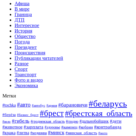
Афиша
В мире
Граница
ДТП
Интересное
История
Общество
Погода
Президент
Происшествия
Публикации читателей
Разное
Спорт
Транспорт
Фото и видео
Экономика
Метки
#беларусь
#авто
#барановичи
#tochka
#автобус
#армия
#брест
#брестская_область
#берёза
#бизнес_брест
#гибель
#дети
#дальнобойщик
#гродно
#вело
#гродненская_область
#зарплата
#животное
#контрабанда
#каменец
#кобрин
#здоровье
#минск
#кража
#литва
#минская_область
#медицина
#мото