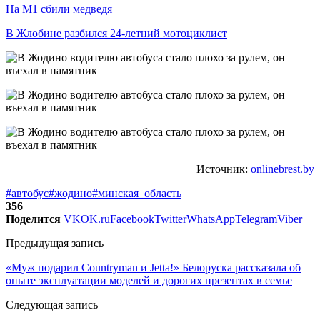
На М1 сбили медведя
В Жлобине разбился 24-летний мотоциклист
Источник:
onlinebrest.by
#автобус
#жодино
#минская_область
356
Поделится
VK
OK.ru
Facebook
Twitter
WhatsApp
Telegram
Viber
Предыдущая запись
«Муж подарил Countryman и Jetta!» Белоруска рассказала об
опыте эксплуатации моделей и дорогих презентах в семье
Следующая запись