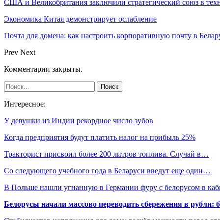
США и Великобритания заключили стратегический союз в техн
Экономика Китая демонстрирует ослабление
Почта для домена: как настроить корпоративную почту в Белар
Prev
Next
Комментарии закрыты.
Интересное:
У девушки из Индии рекордное число зубов
Когда предприятия будут платить налог на прибыль 25%
Тракторист присвоил более 200 литров топлива. Случай в…
Со следующего учебного года в Беларуси введут еще один…
В Польше нашли угнанную в Германии фуру с белорусом в каб
Белорусы начали массово переводить сбережения в рубли: 