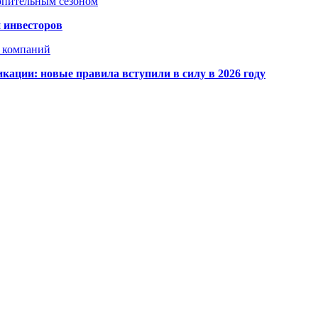
топительным сезоном
 инвесторов
х компаний
кации: новые правила вступили в силу в 2026 году