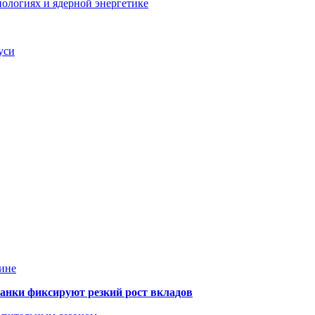
ологиях и ядерной энергетике
уси
ине
банки фиксируют резкий рост вкладов