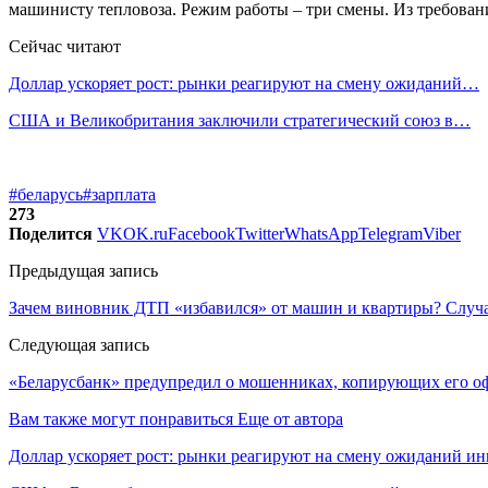
машинисту тепловоза. Режим работы – три смены. Из требован
Сейчас читают
Доллар ускоряет рост: рынки реагируют на смену ожиданий…
США и Великобритания заключили стратегический союз в…
#беларусь
#зарплата
273
Поделится
VK
OK.ru
Facebook
Twitter
WhatsApp
Telegram
Viber
Предыдущая запись
Зачем виновник ДТП «избавился» от машин и квартиры? Случа
Следующая запись
«Беларусбанк» предупредил о мошенниках, копирующих его о
Вам также могут понравиться
Еще от автора
Доллар ускоряет рост: рынки реагируют на смену ожиданий ин