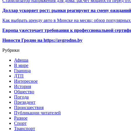
Стабилизатор напряжения для дома: расчёт мощности перед о
Доллар ускоряет рост: рынки реагируют на смену ожиданий
Как выбрать аренду авто в Минске на месяц: обзор популярны
Европа ужесточает требования к профессиональной сертифи
Новости Гродно на https://avgrodno.by
Рубрики
Афиша
В мире
Граница
ДТП
Интересное
История
Общество
Погода
Президент
Происшествия
Публикации читателей
Разное
Спорт
Транспорт