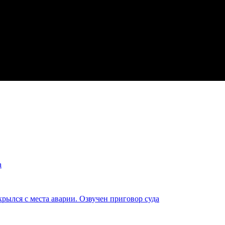
а
крылся с места аварии. Озвучен приговор суда