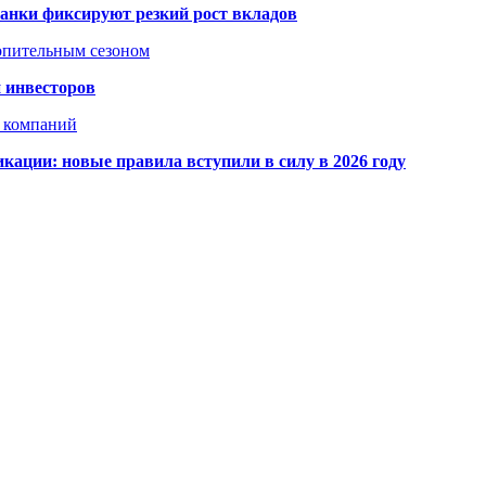
банки фиксируют резкий рост вкладов
топительным сезоном
 инвесторов
х компаний
кации: новые правила вступили в силу в 2026 году