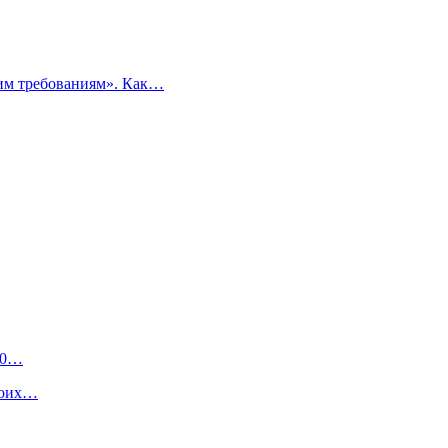
ким требованиям». Как…
 50…
воих…