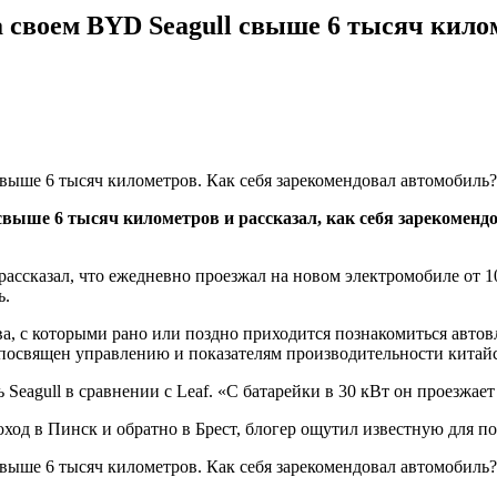
 своем BYD Seagull свыше 6 тысяч килом
свыше 6 тысяч километров и рассказал, как себя зарекоменд
рассказал, что ежедневно проезжал на новом электромобиле от 1
ь.
ва, с которыми рано или поздно приходится познакомиться авто
л посвящен управлению и показателям производительности китай
 Seagull в сравнении с Leaf. «С батарейки в 30 кВт он проезжает
оход в Пинск и обратно в Брест, блогер ощутил известную для п