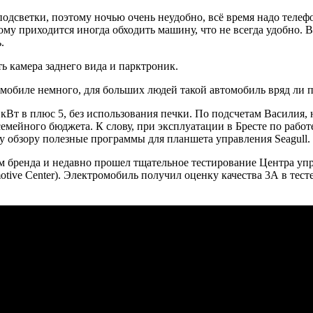
подсветки, поэтому ночью очень неудобно, всё время надо телеф
ому приходится иногда обходить машину, что не всегда удобно. В
.
ь камера заднего вида и парктроник.
томобиле немного, для больших людей такой автомобиль вряд ли 
Вт в плюс 5, без использования печки. По подсчетам Василия, на
мейного бюджета. К слову, при эксплуатации в Бресте по работе
у обзору полезные программы для планшета управления Seagull.
ером бренда и недавно прошел тщательное тестирование Центра 
omotive Center). Электромобиль получил оценку качества 3А в те