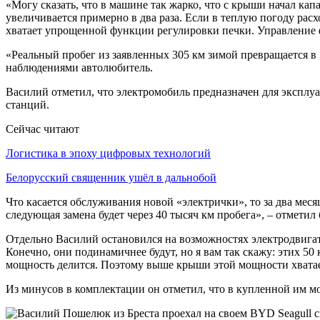
«Могу сказать, что в машине так жарко, что с крыши начал капа
увеличивается примерно в два раза. Если в теплую погоду расх
хватает упрощенной функции регулировки печки. Управление ф
«Реальный пробег из заявленных 305 км зимой превращается в 1
наблюдениями автолюбитель.
Василий отметил, что электромобиль предназначен для эксплу
станций.
Сейчас читают
Логистика в эпоху цифровых технологий
Белорусский священник ушёл в дальнобой
Что касается обслуживания новой «электрички», то за два месяц
следующая замена будет через 40 тысяч км пробега», – отметил 
Отдельно Василий остановился на возможностях электродвигател
Конечно, они подинамичнее будут, но я вам так скажу: этих 5
мощность делится. Поэтому выше крыши этой мощности хватает.
Из минусов в комплектации он отметил, что в купленной им мо