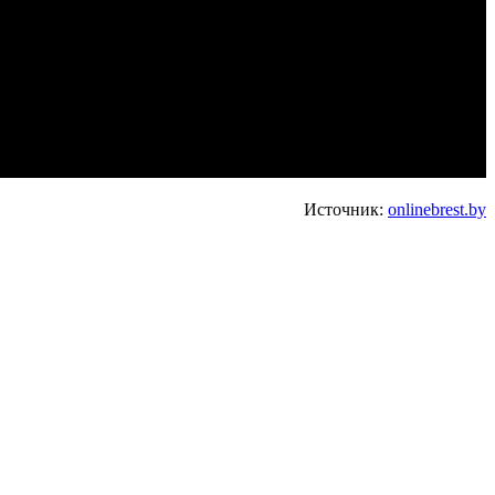
Источник:
onlinebrest.by