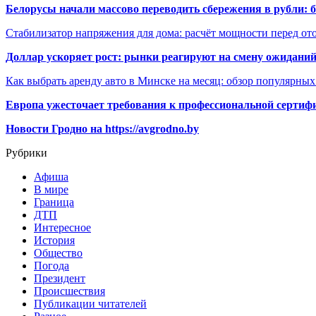
Белорусы начали массово переводить сбережения в рубли: 
Стабилизатор напряжения для дома: расчёт мощности перед о
Доллар ускоряет рост: рынки реагируют на смену ожиданий
Как выбрать аренду авто в Минске на месяц: обзор популярны
Европа ужесточает требования к профессиональной сертифи
Новости Гродно на https://avgrodno.by
Рубрики
Афиша
В мире
Граница
ДТП
Интересное
История
Общество
Погода
Президент
Происшествия
Публикации читателей