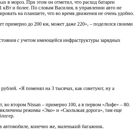
ках в мороз. При этом он отметил, что расход батареи
1 кВт и более. По словам Василия, в управлении авто не
ровать на планшете, что во время движения не очень удобно.
дет примерно до 200 км, может даже 220», – поделился своими
асстояния с учетом имеющейся инфраструктуры зарядных
рублей. «Я поменял на 3 тысячах, как советуют, ну а
 во втором Nissan – примерно 100, а в первом «Лифе» – 80.
я включены режимы «Эко» и «Скользкая дорога», там еще
блогер.
 в автомобиле, конечно же, маленький багажник.