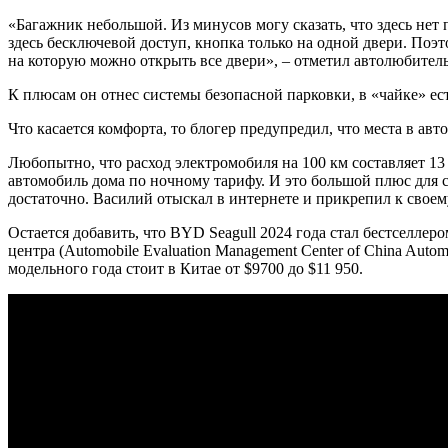
«Багажник небольшой. Из минусов могу сказать, что здесь нет 
здесь бесключевой доступ, кнопка только на одной двери. Поэт
на которую можно открыть все двери», – отметил автолюбитель
К плюсам он отнес системы безопасной парковки, в «чайке» ест
Что касается комфорта, то блогер предупредил, что места в ав
Любопытно, что расход электромобиля на 100 км составляет 13 к
автомобиль дома по ночному тарифу. И это большой плюс для се
достаточно. Василий отыскал в интернете и прикрепил к своем
Остается добавить, что BYD Seagull 2024 года стал бестселл
центра (Automobile Evaluation Management Center of China Aut
модельного года стоит в Китае от $9700 до $11 950.