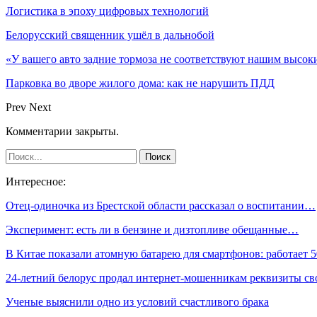
Логистика в эпоху цифровых технологий
Белорусский священник ушёл в дальнобой
«У вашего авто задние тормоза не соответствуют нашим высо
Парковка во дворе жилого дома: как не нарушить ПДД
Prev
Next
Комментарии закрыты.
Интересное:
Отец-одиночка из Брестской области рассказал о воспитании…
Эксперимент: есть ли в бензине и дизтопливе обещанные…
В Китае показали атомную батарею для смартфонов: работает
24-летний белорус продал интернет-мошенникам реквизиты с
Ученые выяснили одно из условий счастливого брака