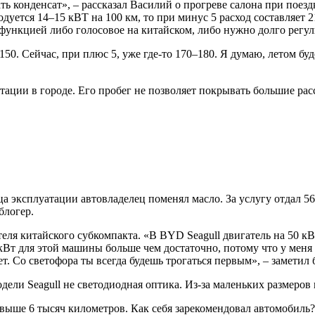
ть конденсат», – рассказал Василий о прогреве салона при поезд
одуется 14–15 кВТ на 100 км, то при минус 5 расход составляет 2
ункцией либо голосовое на китайском, либо нужно долго регули
50. Сейчас, при плюс 5, уже где-то 170–180. Я думаю, летом бу
атации в городе. Его пробег не позволяет покрывать большие р
а эксплуатации автовладелец поменял масло. За услугу отдал 56 
блогер.
я китайского субкомпакта. «В BYD Seagull двигатель на 50 кВт,
0 кВт для этой машины больше чем достаточно, потому что у мен
 Со светофора ты всегда будешь трогаться первым», – заметил 
дели Seagull не светодиодная оптика. Из-за маленьких размеров