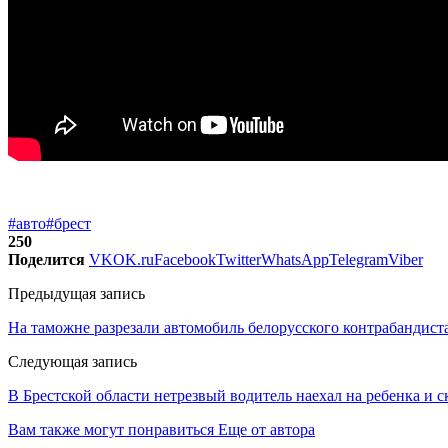
#авто
#брест
250
Поделится
VK
OK.ru
Facebook
Twitter
WhatsApp
Telegram
Viber
Предыдущая запись
На таможне разрезали автомобиль белорусского контрабандист
Следующая запись
В Брестской области нетрезвый водитель наехал на ребенка и с
Вам также могут понравиться
Еще от автора