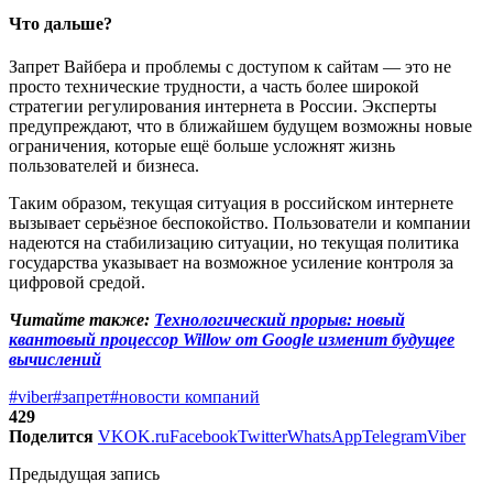
Что дальше?
Запрет Вайбера и проблемы с доступом к сайтам — это не
просто технические трудности, а часть более широкой
стратегии регулирования интернета в России. Эксперты
предупреждают, что в ближайшем будущем возможны новые
ограничения, которые ещё больше усложнят жизнь
пользователей и бизнеса.
Таким образом, текущая ситуация в российском интернете
вызывает серьёзное беспокойство. Пользователи и компании
надеются на стабилизацию ситуации, но текущая политика
государства указывает на возможное усиление контроля за
цифровой средой.
Читайте также:
Технологический прорыв: новый
квантовый процессор Willow от Google изменит будущее
вычислений
#viber
#запрет
#новости компаний
429
Поделится
VK
OK.ru
Facebook
Twitter
WhatsApp
Telegram
Viber
Предыдущая запись