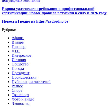
популярных компаний
Европа ужесточает требования к профессиональной
сертификации: новые правила вступили в силу в 2026 году
Новости Гродно на https://avgrodno.by
Рубрики
Афиша
В мире
Граница
ДТП
Интересное
История
Общество
Погода
Президент
Происшествия
Публикации читателей
Разное
Спорт
Транспорт
Фото и видео
Экономика