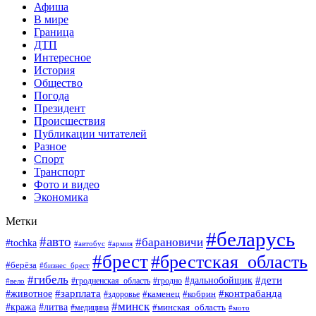
Афиша
В мире
Граница
ДТП
Интересное
История
Общество
Погода
Президент
Происшествия
Публикации читателей
Разное
Спорт
Транспорт
Фото и видео
Экономика
Метки
#беларусь
#авто
#барановичи
#tochka
#автобус
#армия
#брест
#брестская_область
#берёза
#бизнес_брест
#гибель
#дети
#дальнобойщик
#гродно
#вело
#гродненская_область
#зарплата
#животное
#контрабанда
#каменец
#кобрин
#здоровье
#минск
#кража
#литва
#минская_область
#медицина
#мото