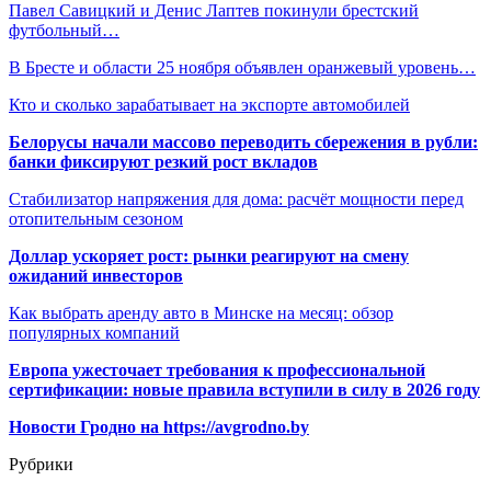
Павел Савицкий и Денис Лаптев покинули брестский
футбольный…
В Бресте и области 25 ноября объявлен оранжевый уровень…
Кто и сколько зарабатывает на экспорте автомобилей
Белорусы начали массово переводить сбережения в рубли:
банки фиксируют резкий рост вкладов
Стабилизатор напряжения для дома: расчёт мощности перед
отопительным сезоном
Доллар ускоряет рост: рынки реагируют на смену
ожиданий инвесторов
Как выбрать аренду авто в Минске на месяц: обзор
популярных компаний
Европа ужесточает требования к профессиональной
сертификации: новые правила вступили в силу в 2026 году
Новости Гродно на https://avgrodno.by
Рубрики