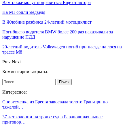
Вам также могут понравиться
Еще от автора
На М1 сбили медведя
В Жлобине разбился 24-летний мотоциклист
Погибшего водителя BMW более 200 раз наказывали за
нарушение ПДД
20-летний водитель Volkswagen погиб при наезде на лося на
трассе М8
Prev
Next
Комментарии закрыты.
Интересное:
Спортсменка из Бреста завоевала золото Гран-при по
тяжелой…
37 лет колонии на троих: суд в Барановичах вынес
приговор…