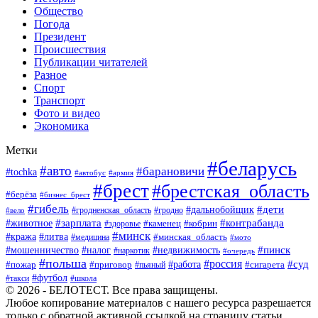
Общество
Погода
Президент
Происшествия
Публикации читателей
Разное
Спорт
Транспорт
Фото и видео
Экономика
Метки
#беларусь
#авто
#барановичи
#tochka
#автобус
#армия
#брест
#брестская_область
#берёза
#бизнес_брест
#гибель
#дети
#дальнобойщик
#гродно
#вело
#гродненская_область
#зарплата
#животное
#контрабанда
#каменец
#кобрин
#здоровье
#минск
#кража
#литва
#минская_область
#медицина
#мото
#мошенничество
#недвижимость
#пинск
#налог
#наркотик
#очередь
#польша
#россия
#работа
#суд
#пожар
#приговор
#пьяный
#сигарета
#футбол
#школа
#такси
© 2026 - БЕЛОТЕСТ. Все права защищены.
Любое копирование материалов с нашего ресурса разрешается
только с обратной активной ссылкой на страницу статьи.