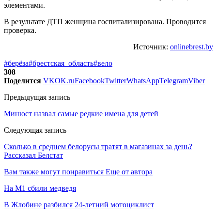
элементами.
В результате ДТП женщина госпитализирована. Проводится
проверка.
Источник:
onlinebrest.by
#берёза
#брестская_область
#вело
308
Поделится
VK
OK.ru
Facebook
Twitter
WhatsApp
Telegram
Viber
Предыдущая запись
Минюст назвал самые редкие имена для детей
Следующая запись
Сколько в среднем белорусы тратят в магазинах за день?
Рассказал Белстат
Вам также могут понравиться
Еще от автора
На М1 сбили медведя
В Жлобине разбился 24-летний мотоциклист