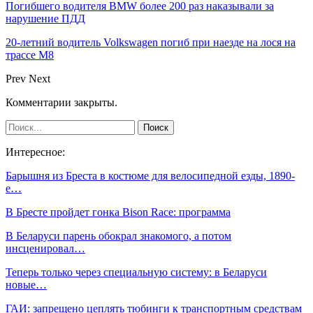
Погибшего водителя BMW более 200 раз наказывали за
нарушение ПДД
20-летний водитель Volkswagen погиб при наезде на лося на
трассе М8
Prev
Next
Комментарии закрыты.
Интересное:
Барышня из Бреста в костюме для велосипедной езды, 1890-
е…
В Бресте пройдет гонка Bison Race: программа
В Беларуси парень обокрал знакомого, а потом
инсценировал…
Теперь только через специальную систему: в Беларуси
новые…
ГАИ: запрещено цеплять тюбинги к транспортным средствам