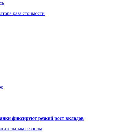
сь
тора раза стоимости
ро
банки фиксируют резкий рост вкладов
топительным сезоном