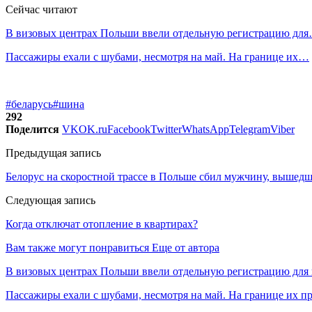
Сейчас читают
В визовых центрах Польши ввели отдельную регистрацию дл
Пассажиры ехали с шубами, несмотря на май. На границе их…
#беларусь
#шина
292
Поделится
VK
OK.ru
Facebook
Twitter
WhatsApp
Telegram
Viber
Предыдущая запись
Белорус на скоростной трассе в Польше сбил мужчину, вышедше
Следующая запись
Когда отключат отопление в квартирах?
Вам также могут понравиться
Еще от автора
В визовых центрах Польши ввели отдельную регистрацию для 
Пассажиры ехали с шубами, несмотря на май. На границе их п