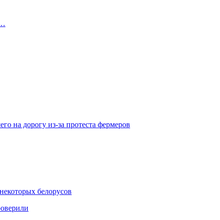
я…
го на дорогу из-за протеста фермеров
некоторых белорусов
роверили