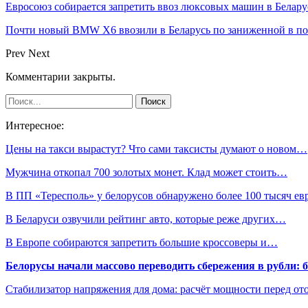
Евросоюз собирается запретить ввоз люксовых машин в Белару
Почти новый BMW X6 ввозили в Беларусь по заниженной в пол
Prev
Next
Комментарии закрыты.
Интересное:
Цены на такси вырастут? Что сами таксисты думают о новом…
Мужчина откопал 700 золотых монет. Клад может стоить…
В ПП «Тересполь» у белорусов обнаружено более 100 тысяч ев
В Беларуси озвучили рейтинг авто, которые реже других…
В Европе собираются запретить большие кроссоверы и…
Белорусы начали массово переводить сбережения в рубли: 
Стабилизатор напряжения для дома: расчёт мощности перед о