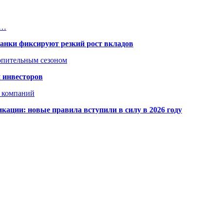
8…
банки фиксируют резкий рост вкладов
топительным сезоном
 инвесторов
х компаний
кации: новые правила вступили в силу в 2026 году