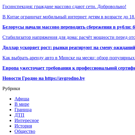
Госинспекция: граждане массово сдают сети. Добровольно!
В Китае ограничат мобильный интернет детям в возрасте до 1
Белорусы начали массово переводить сбережения в рубли: 
Стабилизатор напряжения для дома: расчёт мощности перед о
Доллар ускоряет рост: рынки реагируют на смену ожиданий
Как выбрать аренду авто в Минске на месяц: обзор популярны
Европа ужесточает требования к профессиональной сертифи
Новости Гродно на https://avgrodno.by
Рубрики
Афиша
В мире
Граница
ДТП
Интересное
История
Общество