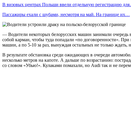
В визовых центрах Польши ввели отдельную регистрацию дл
Пассажиры ехали с шубами, несмотря на май. На границе их…
— Водители некоторых белорусских машин занимали очередь в 
собой карман, чтобы туда попадали «по договоренности». При
машин, а по 5-10 за раз, вынуждая остальных не только ждать, 
В результате обстановка среди ожидающих в очереди автомобили
несколько метров на капоте. А дальше по возрастанию: пострад
со словом «Убью!». Кулаками помахали, но Audi так и не пере