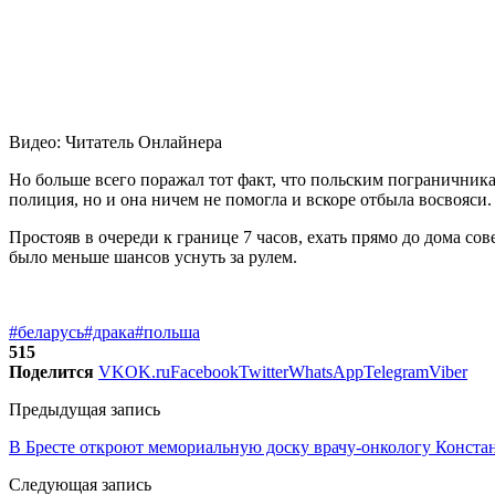
Видео: Читатель Онлайнера
Но больше всего поражал тот факт, что польским пограничника
полиция, но и она ничем не помогла и вскоре отбыла восвояси.
Простояв в очереди к границе 7 часов, ехать прямо до дома с
было меньше шансов уснуть за рулем.
#беларусь
#драка
#польша
515
Поделится
VK
OK.ru
Facebook
Twitter
WhatsApp
Telegram
Viber
Предыдущая запись
В Бресте откроют мемориальную доску врачу-онкологу Конста
Следующая запись