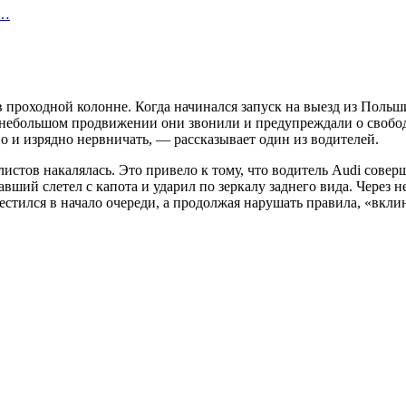
я…
проходной колонне. Когда начинался запуск на выезд из Польши
 небольшом продвижении они звонили и предупреждали о свобод
но и изрядно нервничать, — рассказывает один из водителей.
стов накалялась. Это привело к тому, что водитель Audi соверш
авший слетел с капота и ударил по зеркалу заднего вида. Через 
местился в начало очереди, а продолжая нарушать правила, «вкл