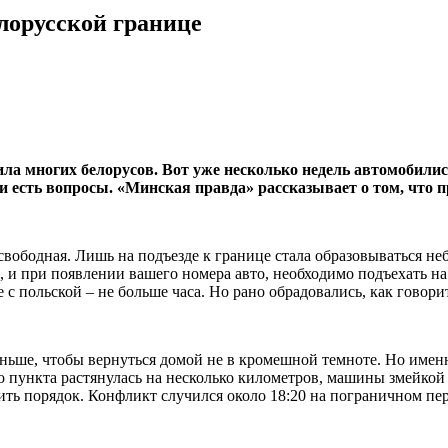
лорусской границе
ла многих белорусов. Вот уже несколько недель автомобили
и есть вопросы. «Минская правда» рассказывает о том, что п
свободная. Лишь на подъезде к границе стала образовываться н
ь, и при появлении вашего номера авто, необходимо подъехать н
 с польской – не больше часа. Но рано обрадовались, как говори
ньше, чтобы вернуться домой не в кромешной темноте. Но именн
 пункта растянулась на несколько километров, машины змейкой 
ить порядок. Конфликт случился около 18:20 на пограничном пер