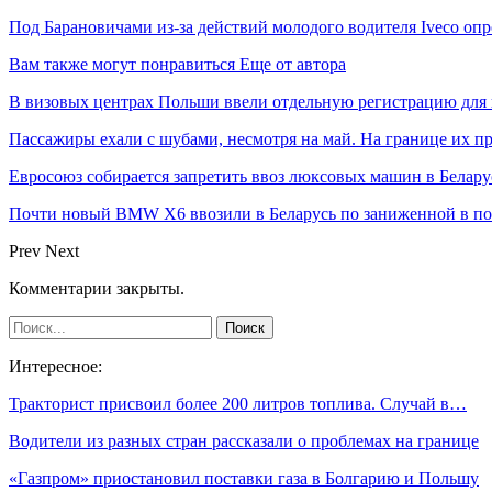
Под Барановичами из-за действий молодого водителя Iveсо оп
Вам также могут понравиться
Еще от автора
В визовых центрах Польши ввели отдельную регистрацию для 
Пассажиры ехали с шубами, несмотря на май. На границе их п
Евросоюз собирается запретить ввоз люксовых машин в Белару
Почти новый BMW X6 ввозили в Беларусь по заниженной в пол
Prev
Next
Комментарии закрыты.
Интересное:
Тракторист присвоил более 200 литров топлива. Случай в…
Водители из разных стран рассказали о проблемах на границе
«Газпром» приостановил поставки газа в Болгарию и Польшу