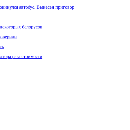
рокинулся автобус. Вынесен приговор
некоторых белорусов
роверили
сь
тора раза стоимости