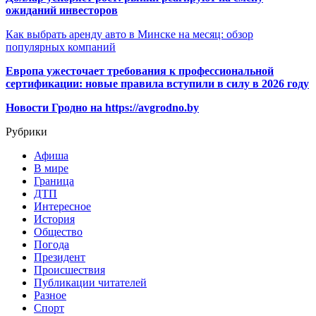
ожиданий инвесторов
Как выбрать аренду авто в Минске на месяц: обзор
популярных компаний
Европа ужесточает требования к профессиональной
сертификации: новые правила вступили в силу в 2026 году
Новости Гродно на https://avgrodno.by
Рубрики
Афиша
В мире
Граница
ДТП
Интересное
История
Общество
Погода
Президент
Происшествия
Публикации читателей
Разное
Спорт