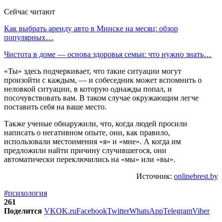
Сейчас читают
Как выбрать аренду авто в Минске на месяц: обзор
популярных…
Чистота в доме — основа здоровья семьи: что нужно знать…
«Ты» здесь подчеркивает, что такие ситуации могут
произойти с каждым, — и собеседник может вспомнить о
неловкой ситуации, в которую однажды попал, и
посочувствовать вам. В таком случае окружающим легче
поставить себя на ваше место.
Также ученые обнаружили, что, когда людей просили
написать о негативном опыте, они, как правило,
использовали местоимения «я» и «мне». А когда им
предложили найти причину случившегося, они
автоматически переключились на «мы» или «вы».
Источник:
onlinebrest.by
#психология
261
Поделится
VK
OK.ru
Facebook
Twitter
WhatsApp
Telegram
Viber