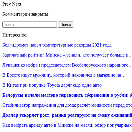
Prev
Next
Комментарии закрыты.
Интересное:
Белгидромет навал температурные рекорды 2021 года
Зарплатный рейтинг Минска – узнали, кто получает больше и
Лукашенко избран председателем Всебелорусского народного
В Бресте ищут мужчину, который находился в магазине на…
В Китае при покупке Toyota дарят еще одно авто
Белорусы начали массово переводить сбережения в рубли: 
Стабилизатор напряжения для дома: расчёт мощности перед о
Доллар ускоряет рост: рынки реагируют на смену ожиданий
Как выбрать аренду авто в Минске на месяц: обзор популярны