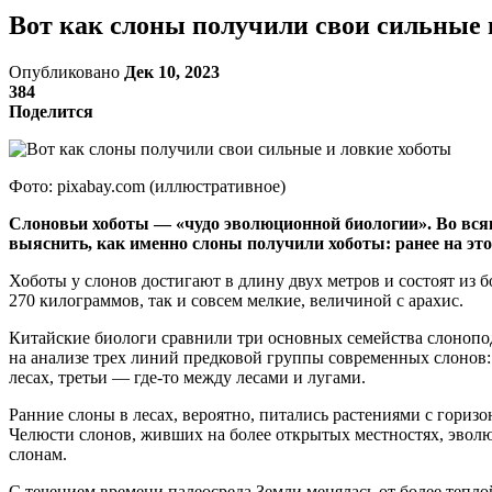
Вот как слоны получили свои сильные 
Опубликовано
Дек 10, 2023
384
Поделится
Фото: pixabay.com (иллюстративное)
Слоновьи хоботы — «чудо эволюционной биологии». Во всяко
выяснить, как именно слоны получили хоботы: ранее на это
Хоботы у слонов достигают в длину двух метров и состоят из
270 килограммов, так и совсем мелкие, величиной с арахис.
Китайские биологи сравнили три основных семейства слонопо
на анализе трех линий предковой группы современных слонов: 
лесах, третьи — где-то между лесами и лугами.
Ранние слоны в лесах, вероятно, питались растениями с гориз
Челюсти слонов, живших на более открытых местностях, эвол
слонам.
С течением времени палеосреда Земли менялась от более теплой