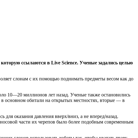
 которую ссылаются в Live Science. Ученые задались целью
зволяет слонам с их помощью поднимать предметы весом как до
оло 10—20 миллионов лет назад. Ученые также остановились
е в основном обитали на открытых местностях, вторые — в
для оказания давления вверх/вниз, а не вперед/назад.
 носовой части их черепов было более подобным современным
анних слонов использовать хоботы так, чтобы хватать траву.