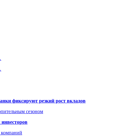
…
…
банки фиксируют резкий рост вкладов
топительным сезоном
 инвесторов
х компаний