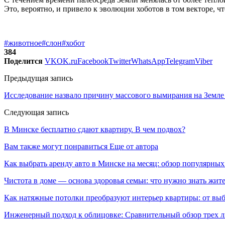
Это, вероятно, и привело к эволюции хоботов в том векторе, ч
#животное
#слон
#хобот
384
Поделится
VK
OK.ru
Facebook
Twitter
WhatsApp
Telegram
Viber
Предыдущая запись
Исследование назвало причину массового вымирания на Земле 
Следующая запись
В Минске бесплатно сдают квартиру. В чем подвох?
Вам также могут понравиться
Еще от автора
Как выбрать аренду авто в Минске на месяц: обзор популярны
Чистота в доме — основа здоровья семьи: что нужно знать жит
Как натяжные потолки преобразуют интерьер квартиры: от выб
Инженерный подход к облицовке: Сравнительный обзор трех л