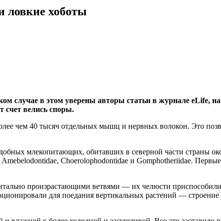
и ловкие хоботы
м случае в этом уверены авторы статьи в журнале eLife, на
т счет велись споры.
 более чем 40 тысяч отдельных мышц и нервных волокон. Это по
добных млекопитающих, обитавших в северной части страны ок
Amebelodontidae, Choerolophodontidae и Gomphotheriidae. Первы
онтально произрастающими ветвями — их челюсти приспособились 
юционировали для поедания вертикальных растений — строение
 и влажной к более холодной и засушливой. Все это заставило р