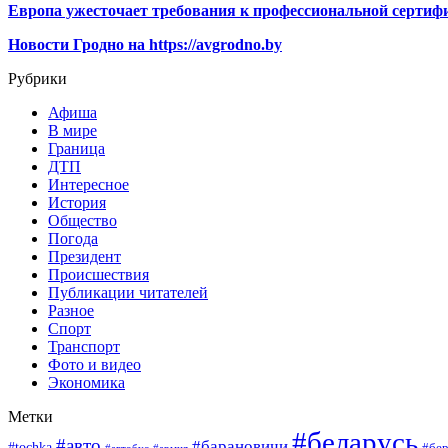
Европа ужесточает требования к профессиональной сертифи
Новости Гродно на https://avgrodno.by
Рубрики
Афиша
В мире
Граница
ДТП
Интересное
История
Общество
Погода
Президент
Происшествия
Публикации читателей
Разное
Спорт
Транспорт
Фото и видео
Экономика
Метки
#беларусь
#авто
#барановичи
#tochka
#бер
#автобус
#армия