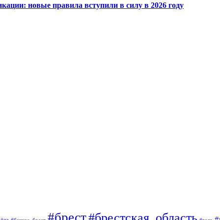
кации: новые правила вступили в силу в 2026 году
#брест
#брестская_область
#
ёза
#вело