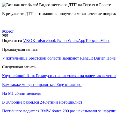
В результате ДТП автомашины получили механические повреж
#брест
255
Поделится
VK
OK.ru
Facebook
Twitter
WhatsApp
Telegram
Viber
Предыдущая запись
У жительница Брестской области забирают Renault Duster. Поч
Следующая запись
Крупнейший банк Беларуси снизил ставки на ранее заключенн
Вам также могут понравиться
Еще от автора
На М1 сбили медведя
В Жлобине разбился 24-летний мотоциклист
Погибшего водителя BMW более 200 раз наказывали за наруш