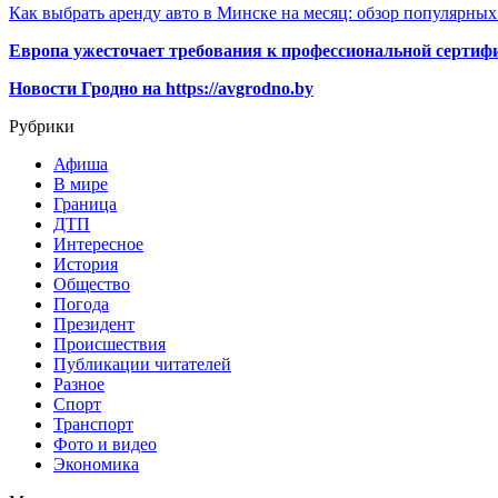
Как выбрать аренду авто в Минске на месяц: обзор популярны
Европа ужесточает требования к профессиональной сертифи
Новости Гродно на https://avgrodno.by
Рубрики
Афиша
В мире
Граница
ДТП
Интересное
История
Общество
Погода
Президент
Происшествия
Публикации читателей
Разное
Спорт
Транспорт
Фото и видео
Экономика