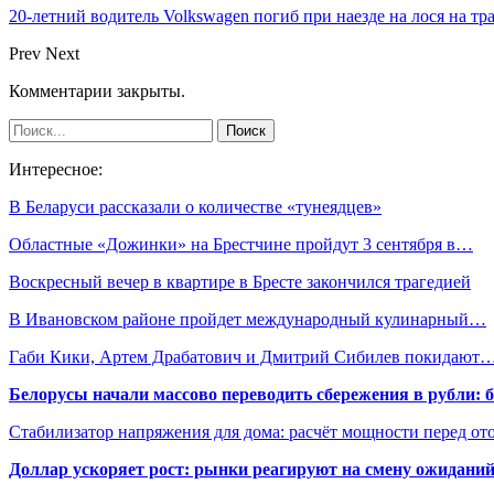
20-летний водитель Volkswagen погиб при наезде на лося на тр
Prev
Next
Комментарии закрыты.
Интересное:
В Беларуси рассказали о количестве «тунеядцев»
Областные «Дожинки» на Брестчине пройдут 3 сентября в…
Воскресный вечер в квартире в Бресте закончился трагедией
В Ивановском районе пройдет международный кулинарный…
Габи Кики, Артем Драбатович и Дмитрий Сибилев покидают
Белорусы начали массово переводить сбережения в рубли: 
Стабилизатор напряжения для дома: расчёт мощности перед о
Доллар ускоряет рост: рынки реагируют на смену ожиданий