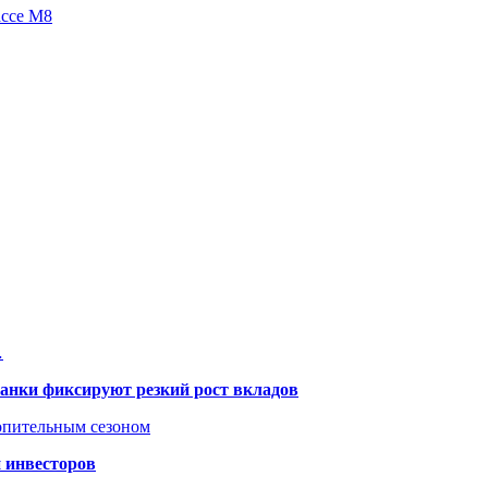
ассе М8
…
банки фиксируют резкий рост вкладов
топительным сезоном
 инвесторов