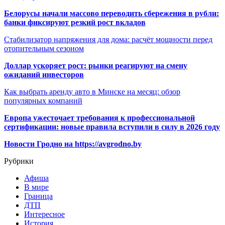
Белорусы начали массово переводить сбережения в рубли:
банки фиксируют резкий рост вкладов
Стабилизатор напряжения для дома: расчёт мощности перед
отопительным сезоном
Доллар ускоряет рост: рынки реагируют на смену
ожиданий инвесторов
Как выбрать аренду авто в Минске на месяц: обзор
популярных компаний
Европа ужесточает требования к профессиональной
сертификации: новые правила вступили в силу в 2026 году
Новости Гродно на https://avgrodno.by
Рубрики
Афиша
В мире
Граница
ДТП
Интересное
История