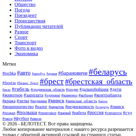
Общество
Погода
Президент
Происшествия
Публикации читателей
Разное
Спорт
Транспорт
Фото и видео
Экономика
Метки
#беларусь
#авто
#барановичи
#tochka
#автобус
#армия
#брест
#брестская_область
#берёза
#бизнес_брест
#гибель
#дети
#дальнобойщик
#гродно
#вело
#гродненская_область
#зарплата
#животное
#контрабанда
#каменец
#кобрин
#здоровье
#минск
#кража
#литва
#минская_область
#медицина
#мото
#мошенничество
#недвижимость
#пинск
#налог
#наркотик
#очередь
#польша
#россия
#работа
#суд
#пожар
#приговор
#пьяный
#сигарета
#футбол
#школа
#такси
© 2026 - БЕЛОТЕСТ. Все права защищены.
Любое копирование материалов с нашего ресурса разрешается
только с обратной активной ссылкой на страницу статьи.