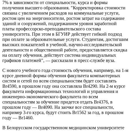
7% в зависимости от специальности, курса и формы
получения высшего образования. "Корректировка стоимости
связана с увеличением расходов на коммунальные услуги,
ростом цен на энергоносители, ростом затрат на содержание
зданий и сооружений, поддержанием уровня заработной
платы профессорско-преподавательского состава
университета. При этом в БГУИР действует гибкий подход
при оплате за образовательные услуги. Студентам, достигшим
высоких показателей в учебной, научно-исследовательской
деятельности и общественной работе, предоставляется скидка
на оплату обучения, действует система индивидуальных
графиков платежей", — рассказали в пресс-службе вуза.
С нового учебного года стоимость обучения, например, на 1-м
курсе дневной формы обучения факультета компьютерных
систем и сетей по всем специальностям будет составлять
Br4590, в прошлом году она составляла Br4290. На 2-м курсе
факультета информационных технологий и управления и
инженерно-экономического факультета по всем
специальностям за обучение придется отдать Br4376, в
прошлом году — Br4090. На заочке все специальности,
например 3-го курса, будут стоить Br1562 за год, в прошлом
году — Br1460.
В Белорусском государственном медицинском университете