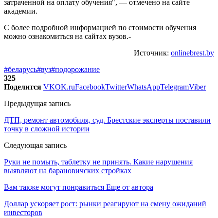
затраченной на оплату обучения", — отмечено на сайте
академии.
С более подробной информацией по стоимости обучения
можно ознакомиться на сайтах вузов.-
Источник:
onlinebrest.by
#беларусь
#вуз
#подорожание
325
Поделится
VK
OK.ru
Facebook
Twitter
WhatsApp
Telegram
Viber
Предыдущая запись
ДТП, ремонт автомобиля, суд. Брестские эксперты поставили
точку в сложной истории
Следующая запись
Руки не помыть, таблетку не принять. Какие нарушения
выявляют на барановичских стройках
Вам также могут понравиться
Еще от автора
Доллар ускоряет рост: рынки реагируют на смену ожиданий
инвесторов