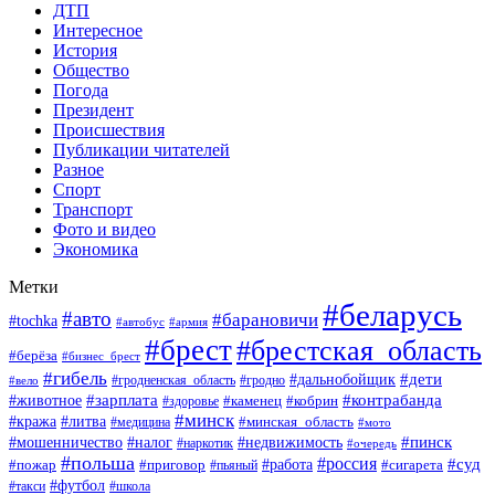
ДТП
Интересное
История
Общество
Погода
Президент
Происшествия
Публикации читателей
Разное
Спорт
Транспорт
Фото и видео
Экономика
Метки
#беларусь
#авто
#барановичи
#tochka
#автобус
#армия
#брест
#брестская_область
#берёза
#бизнес_брест
#гибель
#дети
#дальнобойщик
#гродно
#вело
#гродненская_область
#зарплата
#животное
#контрабанда
#каменец
#кобрин
#здоровье
#минск
#кража
#литва
#минская_область
#медицина
#мото
#мошенничество
#недвижимость
#пинск
#налог
#наркотик
#очередь
#польша
#россия
#работа
#суд
#пожар
#приговор
#пьяный
#сигарета
#футбол
#школа
#такси