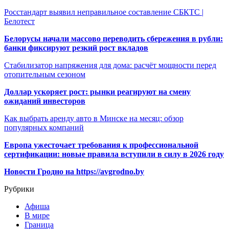
Росстандарт выявил неправильное составление СБКТС |
Белотест
Белорусы начали массово переводить сбережения в рубли:
банки фиксируют резкий рост вкладов
Стабилизатор напряжения для дома: расчёт мощности перед
отопительным сезоном
Доллар ускоряет рост: рынки реагируют на смену
ожиданий инвесторов
Как выбрать аренду авто в Минске на месяц: обзор
популярных компаний
Европа ужесточает требования к профессиональной
сертификации: новые правила вступили в силу в 2026 году
Новости Гродно на https://avgrodno.by
Рубрики
Афиша
В мире
Граница