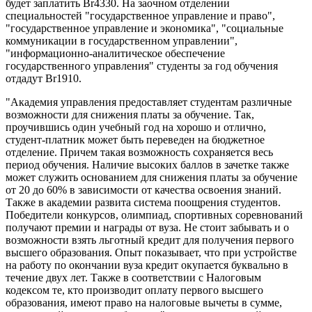
будет заплатить Br4330. На заочном отделении
специальностей "государственное управление и право",
"государственное управление и экономика", "социальные
коммуникации в государственном управлении",
"информационно-аналитическое обеспечение
государственного управления" студенты за год обучения
отдадут Br1910.
"Академия управления предоставляет студентам различные
возможности для снижения платы за обучение. Так,
проучившись один учебный год на хорошо и отлично,
студент-платник может быть переведен на бюджетное
отделение. Причем такая возможность сохраняется весь
период обучения. Наличие высоких баллов в зачетке также
может служить основанием для снижения платы за обучение
от 20 до 60% в зависимости от качества освоения знаний.
Также в академии развита система поощрения студентов.
Победители конкурсов, олимпиад, спортивных соревнований
получают премии и награды от вуза. Не стоит забывать и о
возможности взять льготный кредит для получения первого
высшего образования. Опыт показывает, что при устройстве
на работу по окончании вуза кредит окупается буквально в
течение двух лет. Также в соответствии с Налоговым
кодексом те, кто производит оплату первого высшего
образования, имеют право на налоговые вычеты в сумме,