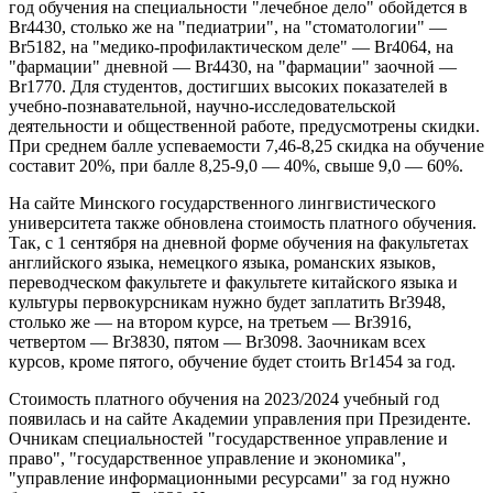
год обучения на специальности "лечебное дело" обойдется в
Br4430, столько же на "педиатрии", на "стоматологии" —
Br5182, на "медико-профилактическом деле" — Br4064, на
"фармации" дневной — Br4430, на "фармации" заочной —
Br1770. Для студентов, достигших высоких показателей в
учебно-познавательной, научно-исследовательской
деятельности и общественной работе, предусмотрены скидки.
При среднем балле успеваемости 7,46-8,25 скидка на обучение
составит 20%, при балле 8,25-9,0 — 40%, свыше 9,0 — 60%.
На сайте Минского государственного лингвистического
университета также обновлена стоимость платного обучения.
Так, с 1 сентября на дневной форме обучения на факультетах
английского языка, немецкого языка, романских языков,
переводческом факультете и факультете китайского языка и
культуры первокурсникам нужно будет заплатить Br3948,
столько же — на втором курсе, на третьем — Br3916,
четвертом — Br3830, пятом — Br3098. Заочникам всех
курсов, кроме пятого, обучение будет стоить Br1454 за год.
Стоимость платного обучения на 2023/2024 учебный год
появилась и на сайте Академии управления при Президенте.
Очникам специальностей "государственное управление и
право", "государственное управление и экономика",
"управление информационными ресурсами" за год нужно