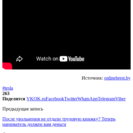
Источник:
onlinebrest.by
#tesla
263
Поделится
VK
OK.ru
Facebook
Twitter
WhatsApp
Telegram
Viber
Предыдущая запись
После увольнения не отдали трудовую книжку? Теперь
наниматель должен вам деньги