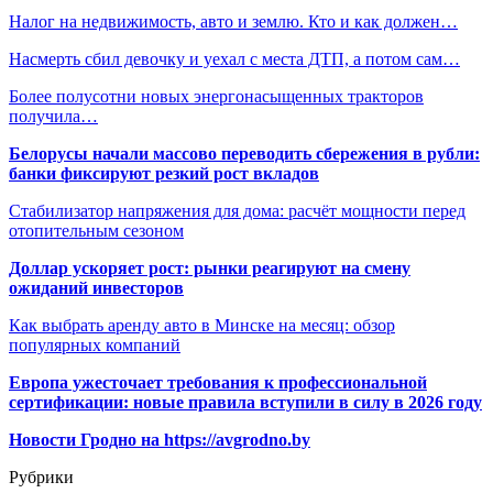
Налог на недвижимость, авто и землю. Кто и как должен…
Насмерть сбил девочку и уехал с места ДТП, а потом сам…
Более полусотни новых энергонасыщенных тракторов
получила…
Белорусы начали массово переводить сбережения в рубли:
банки фиксируют резкий рост вкладов
Стабилизатор напряжения для дома: расчёт мощности перед
отопительным сезоном
Доллар ускоряет рост: рынки реагируют на смену
ожиданий инвесторов
Как выбрать аренду авто в Минске на месяц: обзор
популярных компаний
Европа ужесточает требования к профессиональной
сертификации: новые правила вступили в силу в 2026 году
Новости Гродно на https://avgrodno.by
Рубрики