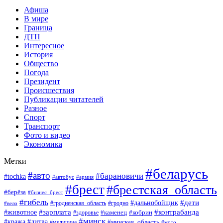
Афиша
В мире
Граница
ДТП
Интересное
История
Общество
Погода
Президент
Происшествия
Публикации читателей
Разное
Спорт
Транспорт
Фото и видео
Экономика
Метки
#беларусь
#авто
#барановичи
#tochka
#автобус
#армия
#брест
#брестская_область
#берёза
#бизнес_брест
#гибель
#дети
#дальнобойщик
#гродно
#вело
#гродненская_область
#зарплата
#животное
#контрабанда
#каменец
#кобрин
#здоровье
#минск
#кража
#литва
#минская_область
#медицина
#мото