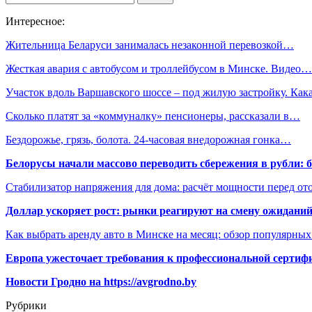
Интересное:
Жительница Беларуси занималась незаконной перевозкой…
Жесткая авария с автобусом и троллейбусом в Минске. Видео…
Участок вдоль Варшавского шоссе – под жилую застройку. Ка
Сколько платят за «коммуналку» пенсионеры, рассказали в…
Бездорожье, грязь, болота. 24-часовая внедорожная гонка…
Белорусы начали массово переводить сбережения в рубли: 
Стабилизатор напряжения для дома: расчёт мощности перед о
Доллар ускоряет рост: рынки реагируют на смену ожиданий
Как выбрать аренду авто в Минске на месяц: обзор популярны
Европа ужесточает требования к профессиональной сертифи
Новости Гродно на https://avgrodno.by
Рубрики