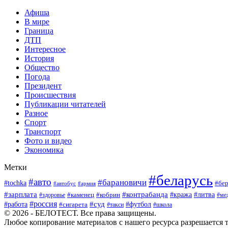
Афиша
В мире
Граница
ДТП
Интересное
История
Общество
Погода
Президент
Происшествия
Публикации читателей
Разное
Спорт
Транспорт
Фото и видео
Экономика
Метки
#беларусь
#авто
#барановичи
#tochka
#бер
#автобус
#армия
#зарплата
#контрабанда
#кража
#литва
#каменец
#кобрин
#ме
#здоровье
#россия
#работа
#суд
#футбол
#сигарета
#школа
#такси
© 2026 - БЕЛОТЕСТ. Все права защищены.
Любое копирование материалов с нашего ресурса разрешается т