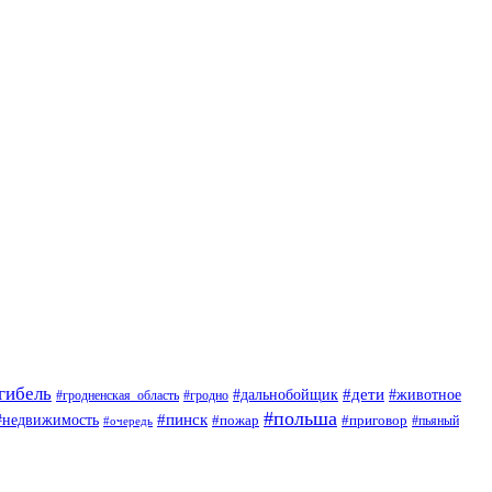
гибель
#дети
#животное
#дальнобойщик
#гродно
#гродненская_область
#польша
#недвижимость
#пинск
#пожар
#приговор
#пьяный
#очередь