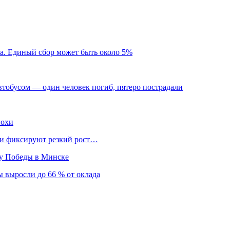
жа. Единый сбор может быть около 5%
втобусом — один человек погиб, пятеро пострадали
похи
нки фиксируют резкий рост…
ту Победы в Минске
 выросли до 66 % от оклада