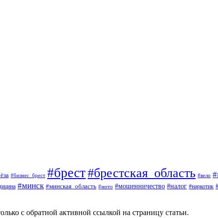
#брест
#брестская_область
#
ёза
#вело
#бизнес_брест
#минск
#мошенничество
#минская_область
#налог
дицина
#мото
#наркотик
олько с обратной активной ссылкой на страницу статьи.