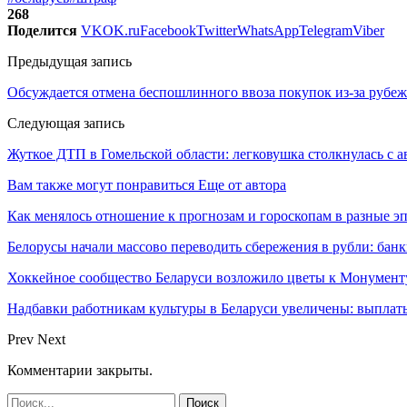
268
Поделится
VK
OK.ru
Facebook
Twitter
WhatsApp
Telegram
Viber
Предыдущая запись
Обсуждается отмена беспошлинного ввоза покупок из-за рубе
Следующая запись
Жуткое ДТП в Гомельской области: легковушка столкнулась с а
Вам также могут понравиться
Еще от автора
Как менялось отношение к прогнозам и гороскопам в разные э
Белорусы начали массово переводить сбережения в рубли: ба
Хоккейное сообщество Беларуси возложило цветы к Монумен
Надбавки работникам культуры в Беларуси увеличены: выплаты
Prev
Next
Комментарии закрыты.