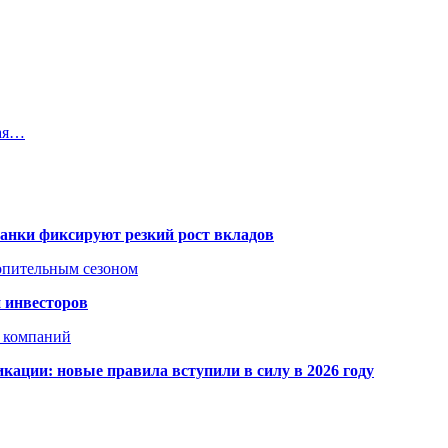
кая…
банки фиксируют резкий рост вкладов
топительным сезоном
 инвесторов
х компаний
кации: новые правила вступили в силу в 2026 году