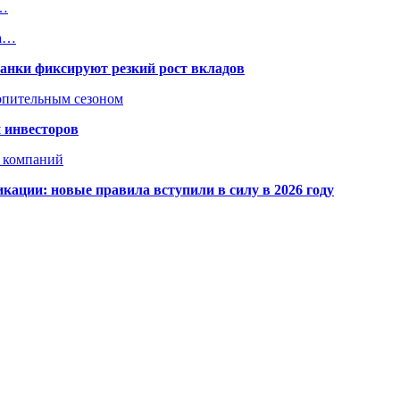
а…
за…
банки фиксируют резкий рост вкладов
топительным сезоном
 инвесторов
х компаний
кации: новые правила вступили в силу в 2026 году