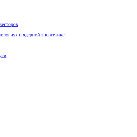
весторов
ологиях и ядерной энергетике
уси