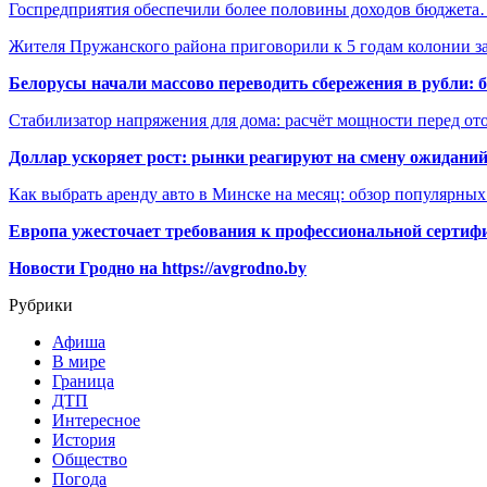
Госпредприятия обеспечили более половины доходов бюджет
Жителя Пружанского района приговорили к 5 годам колонии 
Белорусы начали массово переводить сбережения в рубли: 
Стабилизатор напряжения для дома: расчёт мощности перед о
Доллар ускоряет рост: рынки реагируют на смену ожиданий
Как выбрать аренду авто в Минске на месяц: обзор популярны
Европа ужесточает требования к профессиональной сертифи
Новости Гродно на https://avgrodno.by
Рубрики
Афиша
В мире
Граница
ДТП
Интересное
История
Общество
Погода