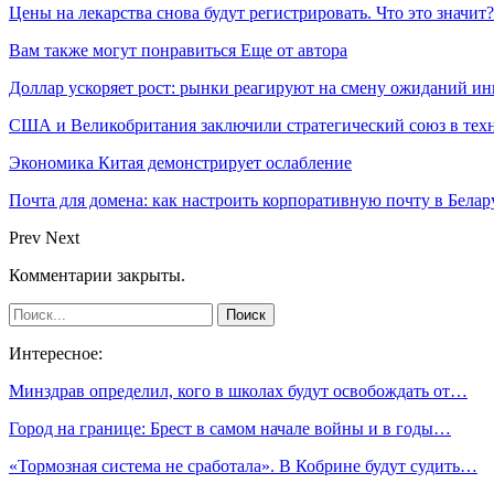
Цены на лекарства снова будут регистрировать. Что это значит?
Вам также могут понравиться
Еще от автора
Доллар ускоряет рост: рынки реагируют на смену ожиданий ин
США и Великобритания заключили стратегический союз в техн
Экономика Китая демонстрирует ослабление
Почта для домена: как настроить корпоративную почту в Белар
Prev
Next
Комментарии закрыты.
Интересное:
Минздрав определил, кого в школах будут освобождать от…
Город на границе: Брест в самом начале войны и в годы…
«Тормозная система не сработала». В Кобрине будут судить…