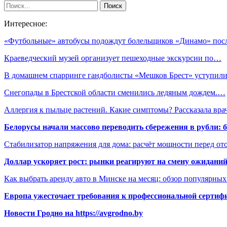
Интересное:
«Футбольные» автобусы подождут болельщиков «Динамо» по
Краеведческий музей организует пешеходные экскурсии по…
В домашнем спарринге гандболисты «Мешков Брест» уступи
Снегопады в Брестской области сменились ледяным дождем.…
Аллергия к пыльце растений. Какие симптомы? Рассказала вр
Белорусы начали массово переводить сбережения в рубли: 
Стабилизатор напряжения для дома: расчёт мощности перед о
Доллар ускоряет рост: рынки реагируют на смену ожиданий
Как выбрать аренду авто в Минске на месяц: обзор популярны
Европа ужесточает требования к профессиональной сертифи
Новости Гродно на https://avgrodno.by