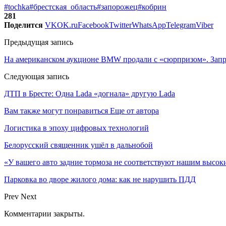
#tochka
#брестская_область
#запорожец
#кобрин
281
Поделится
VK
OK.ru
Facebook
Twitter
WhatsApp
Telegram
Viber
Предыдущая запись
На американском аукционе BMW продали с «сюрпризом». Зап
Следующая запись
ДТП в Бресте: Одна Lada «догнала» другую Lada
Вам также могут понравиться
Еще от автора
Логистика в эпоху цифровых технологий
Белорусский священник ушёл в дальнобой
«У вашего авто задние тормоза не соответствуют нашим высо
Парковка во дворе жилого дома: как не нарушить ПДД
Prev
Next
Комментарии закрыты.