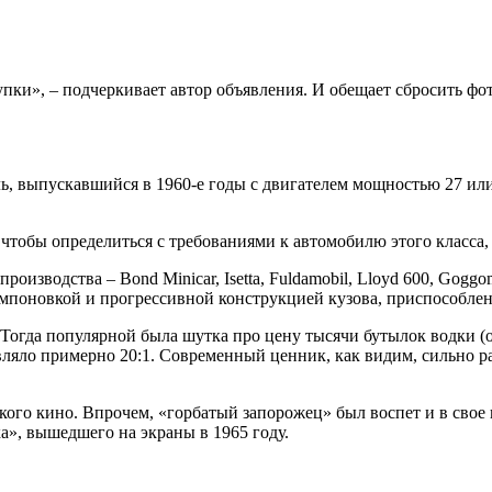
ки», – подчеркивает автор объявления. И обещает сбросить фот
, выпускавшийся в 1960-е годы с двигателем мощностью 27 или
чтобы определиться с требованиями к автомобилю этого класса,
водства – Bond Minicar, Isetta, Fuldamobil, Lloyd 600, Goggomob
мпоновкой и прогрессивной конструкцией кузова, приспособлен
огда популярной была шутка про цену тысячи бутылок водки (од
вляло примерно 20:1. Современный ценник, как видим, сильно ра
кого кино. Впрочем, «горбатый запорожец» был воспет и в свое
», вышедшего на экраны в 1965 году.