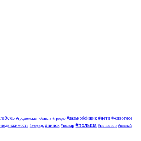
гибель
#дети
#животное
#дальнобойщик
#гродно
#гродненская_область
#польша
#недвижимость
#пинск
#пожар
#приговор
#пьяный
#очередь