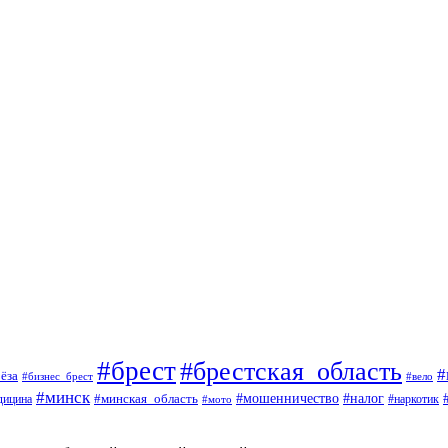
#брест
#брестская_область
#
ёза
#вело
#бизнес_брест
#минск
#мошенничество
#минская_область
#налог
дицина
#мото
#наркотик