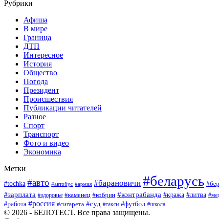
Рубрики
Афиша
В мире
Граница
ДТП
Интересное
История
Общество
Погода
Президент
Происшествия
Публикации читателей
Разное
Спорт
Транспорт
Фото и видео
Экономика
Метки
#беларусь
#авто
#барановичи
#tochka
#бер
#автобус
#армия
#зарплата
#контрабанда
#кража
#литва
#каменец
#кобрин
#ме
#здоровье
#россия
#работа
#суд
#футбол
#сигарета
#школа
#такси
© 2026 - БЕЛОТЕСТ. Все права защищены.