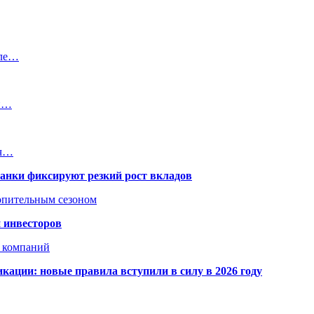
сле…
ли…
ач…
банки фиксируют резкий рост вкладов
топительным сезоном
 инвесторов
х компаний
кации: новые правила вступили в силу в 2026 году