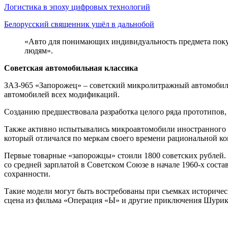
Логистика в эпоху цифровых технологий
Белорусский священник ушёл в дальнобой
«Авто для понимающих индивидуальность предмета покуп
людям».
Советская автомобильная классика
ЗАЗ-965 «Запорожец» – советский микролитражный автомобиль
автомобилей всех модификаций.
Созданию предшествовала разработка целого ряда прототипов, 
Также активно испытывались микроавтомобили иностранного произ
который отличался по меркам своего времени рациональной ко
Первые товарные «запорожцы» стоили 1800 советских рублей. Т
со средней зарплатой в Советском Союзе в начале 1960-х соста
сохранности.
Такие модели могут быть востребованы при съемках историчес
сцена из фильма «Операция «Ы» и другие приключения Шурика