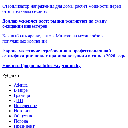
Стабилизатор напряжения для дома: расчёт мощности перед
отопительным сезоном
Доллар ускоряет рост: рынки реагируют на смену
ожиданий инвесторов
Как выбрать аренду авто в Минске на месяц: обзор
популярных компаний
Европа ужесточает требования к профессиональной
сертификации: новые правила вступили в силу в 2026 году
Новости Гродно на https://avgrodno.by
Рубрики
Афиша
В мире
Граница
ДТП
Интересное
История
Общество
Погода
Президент