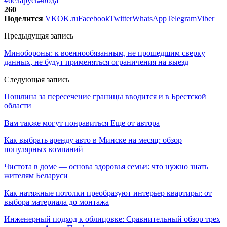
#беларусь
#вода
260
Поделится
VK
OK.ru
Facebook
Twitter
WhatsApp
Telegram
Viber
Предыдущая запись
Минобороны: к военнообязанным, не прошедшим сверку
данных, не будут применяться ограничения на выезд
Следующая запись
Пошлина за пересечение границы вводится и в Брестской
области
Вам также могут понравиться
Еще от автора
Как выбрать аренду авто в Минске на месяц: обзор
популярных компаний
Чистота в доме — основа здоровья семьи: что нужно знать
жителям Беларуси
Как натяжные потолки преобразуют интерьер квартиры: от
выбора материала до монтажа
Инженерный подход к облицовке: Сравнительный обзор трех