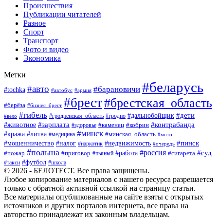
Происшествия
Публикации читателей
Разное
Спорт
Транспорт
Фото и видео
Экономика
Метки
#беларусь
#авто
#барановичи
#tochka
#автобус
#армия
#брест
#брестская_область
#берёза
#бизнес_брест
#гибель
#дети
#дальнобойщик
#гродно
#вело
#гродненская_область
#зарплата
#животное
#контрабанда
#каменец
#кобрин
#здоровье
#минск
#кража
#литва
#минская_область
#медицина
#мото
#мошенничество
#недвижимость
#пинск
#налог
#наркотик
#очередь
#польша
#россия
#работа
#суд
#пожар
#приговор
#пьяный
#сигарета
#футбол
#школа
#такси
© 2026 - БЕЛОТЕСТ. Все права защищены.
Любое копирование материалов с нашего ресурса разрешается
только с обратной активной ссылкой на страницу статьи.
Все материалы опубликованные на сайте взяты с открытых
источников и других порталов интернета, все права на
авторство принадлежат их законным владельцам.