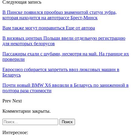
Следующая запись
В Пинске появился прообраз знаменитой статуи зубра,
которая находится на автотрассе Брест-Минск
Вам также могут понравиться
Еще от автора
В визовых центрах Польши ввели отдельную регистрацию
для некоторых белорусов
Пассажиры ехали с шубами, несмотря на май. На границе их
проверили
Евросоюз собирается запретить ввоз люксовых машин в
Беларусь
Почти новый BMW X6 ввозили в Беларусь по заниженной в
полтора раза стоимости
Prev
Next
Комментарии закрыты.
Интересное: