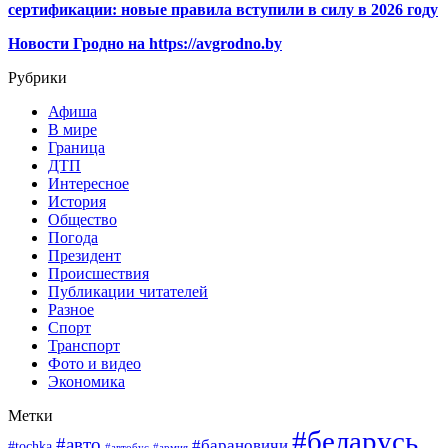
сертификации: новые правила вступили в силу в 2026 году
Новости Гродно на https://avgrodno.by
Рубрики
Афиша
В мире
Граница
ДТП
Интересное
История
Общество
Погода
Президент
Происшествия
Публикации читателей
Разное
Спорт
Транспорт
Фото и видео
Экономика
Метки
#беларусь
#авто
#барановичи
#tochka
#автобус
#армия