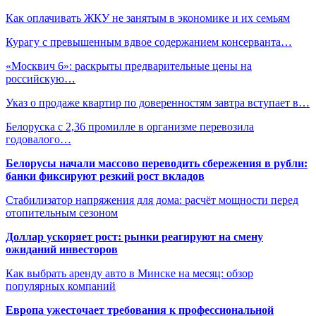
Как оплачивать ЖКУ не занятым в экономике и их семьям
Курагу с превышенным вдвое содержанием консерванта…
«Москвич 6»: раскрыты предварительные цены на
российскую…
Указ о продаже квартир по доверенностям завтра вступает в…
Белоруска с 2,36 промилле в организме перевозила
годовалого…
Белорусы начали массово переводить сбережения в рубли:
банки фиксируют резкий рост вкладов
Стабилизатор напряжения для дома: расчёт мощности перед
отопительным сезоном
Доллар ускоряет рост: рынки реагируют на смену
ожиданий инвесторов
Как выбрать аренду авто в Минске на месяц: обзор
популярных компаний
Европа ужесточает требования к профессиональной