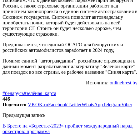
Напомним, что в данный момент парламентарии Беларуси и
России, а также страховые организации работают над
принятием законопроекта о единой системе автострахования в
Союзном государстве. Система позволит автовладельцу
приобретать полис, который будет действовать на всей
территории СГ. Стоить он будет несколько дороже, чем
существующие страховки.
Предполагается, что единый ОСАГО для белорусских и
российских автомобилистов заработает в 2024 году
.
Помимо единой "автогражданки", российские страховщики в
данный момент разрабатывают альтернативу "Зеленой карте"
для поездок во все страны, ее рабочее название "Синяя карта".
Источник:
onlinebrest.by
#беларусь
#зелёная_карта
446
Поделится
VK
OK.ru
Facebook
Twitter
WhatsApp
Telegram
Viber
Предыдущая запись
В Бресте на «Берестье-2023» пройдет международный парад
оркестров: программа