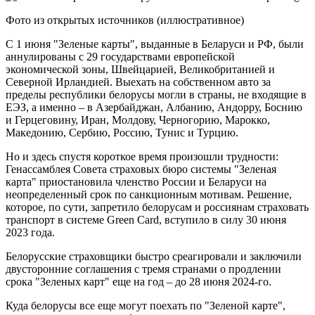
Фото из открытых источников (иллюстративное)
С 1 июня "Зеленые карты", выданные в Беларуси и РФ, были
аннулированы с 29 государствами европейской
экономической зоны, Швейцарией, Великобританией и
Северной Ирландией. Выехать на собственном авто за
пределы республики белорусы могли в страны, не входящие в
ЕЭЗ, а именно – в Азербайджан, Албанию, Андорру, Боснию
и Герцеговину, Иран, Молдову, Черногорию, Марокко,
Македонию, Сербию, Россию, Тунис и Турцию.
Но и здесь спустя короткое время произошли трудности:
Генассамблея Совета страховых бюро системы "Зеленая
карта" приостановила членство России и Беларуси на
неопределенный срок по санкционным мотивам. Решение,
которое, по сути, запретило белорусам и россиянам страховать
транспорт в системе Green Card, вступило в силу 30 июня
2023 года.
Белорусские страховщики быстро среагировали и заключили
двусторонние соглашения с тремя странами о продлении
срока "Зеленых карт" еще на год – до 28 июня 2024-го.
Куда белорусы все еще могут поехать по "Зеленой карте",