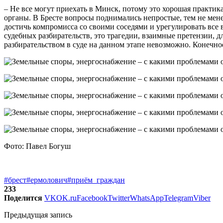
– Не все могут приехать в Минск, потому это хорошая практи
органы. В Бресте вопросы поднимались непростые, тем не мен
достичь компромисса со своими соседями и урегулировать все
судебных разбирательств, это трагедии, взаимные претензии, д
разбирательством в суде на данном этапе невозможно. Конечное
Фото: Павел Богуш
#брест
#ермолович
#приём_граждан
233
Поделится
VK
OK.ru
Facebook
Twitter
WhatsApp
Telegram
Viber
Предыдущая запись