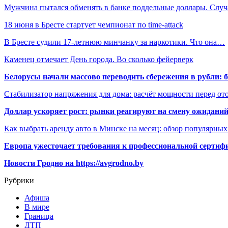
Мужчина пытался обменять в банке поддельные доллары. Слу
18 июня в Бресте стартует чемпионат по time-attack
В Бресте судили 17-летнюю минчанку за наркотики. Что она…
Каменец отмечает День города. Во сколько фейерверк
Белорусы начали массово переводить сбережения в рубли: 
Стабилизатор напряжения для дома: расчёт мощности перед о
Доллар ускоряет рост: рынки реагируют на смену ожиданий
Как выбрать аренду авто в Минске на месяц: обзор популярны
Европа ужесточает требования к профессиональной сертифи
Новости Гродно на https://avgrodno.by
Рубрики
Афиша
В мире
Граница
ДТП