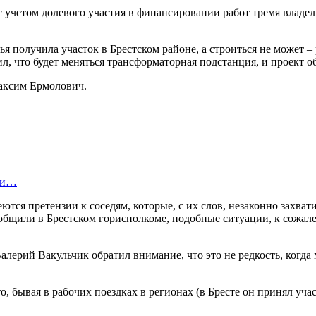
с учетом долевого участия в финансировании работ тремя владе
 получила участок в Брестском районе, а строиться не может – 
л, что будет меняться трансформаторная подстанция, и проект 
Максим Ермолович.
нки…
ются претензии к соседям, которые, с их слов, незаконно захва
сообщили в Брестском горисполкоме, подобные ситуации, к сожал
Валерий Вакульчик обратил внимание, что это не редкость, ког
бывая в рабочих поездках в регионах (в Бресте он принял участи