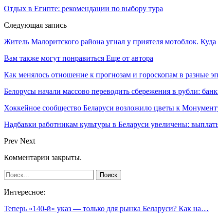
Отдых в Египте: рекомендации по выбору тура
Следующая запись
Житель Малоритского района угнал у приятеля мотоблок. Куда 
Вам также могут понравиться
Еще от автора
Как менялось отношение к прогнозам и гороскопам в разные э
Белорусы начали массово переводить сбережения в рубли: ба
Хоккейное сообщество Беларуси возложило цветы к Монумен
Надбавки работникам культуры в Беларуси увеличены: выплаты
Prev
Next
Комментарии закрыты.
Интересное:
Теперь «140-й» указ — только для рынка Беларуси? Как на…