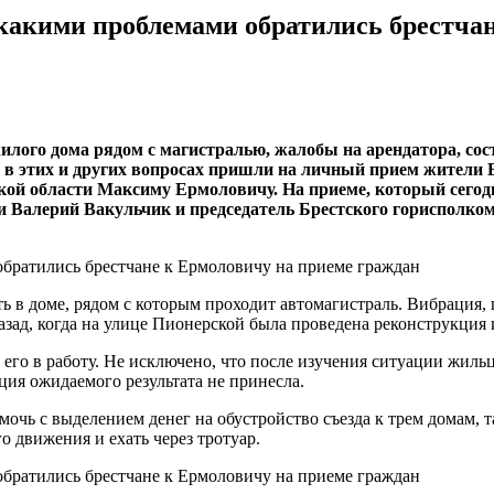
 какими проблемами обратились брестча
 жилого дома рядом с магистралью, жалобы на арендатора, с
ся в этих и других вопросах пришли на личный прием жители
кой области Максиму Ермоловичу. На приеме, который сегод
 Валерий Вакульчик и председатель Брестского горисполком
ь в доме, рядом с которым проходит автомагистраль. Вибрация,
зад, когда на улице Пионерской была проведена реконструкция и
го в работу. Не исключено, что после изучения ситуации жильц
ия ожидаемого результата не принесла.
очь с выделением денег на обустройство съезда к трем домам, та
 движения и ехать через тротуар.