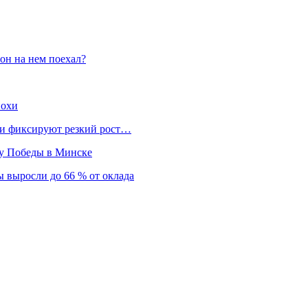
он на нем поехал?
похи
нки фиксируют резкий рост…
ту Победы в Минске
 выросли до 66 % от оклада