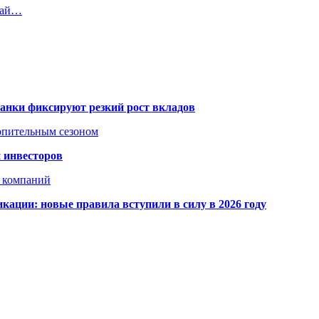
чай…
банки фиксируют резкий рост вкладов
топительным сезоном
 инвесторов
х компаний
кации: новые правила вступили в силу в 2026 году