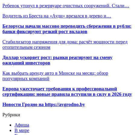
Ребенок утонул в резервуаре очистных сооружений. Стали…
Водитель из Бреста на «Ауди» врезался в дерево и…
Белорусы начали массово переводить сбережения в рубли:
банки фиксируют резкий рост вкладов
Стабилизатор напряжения для дома: расчёт мощности перед
отопительным сезоном
Доллар ускоряет рост: рынки реагируют на смену
ожиданий инвесторов
Как выбрать аренду авто в Минске на месяц: обзор
популярных компаний
Европа ужесточает требования к профессиональной
сертификации: новые правила вступили в силу в 2026 году
Новости Гродно на https://avgrodno.by
Рубрики
Афиша
В мире