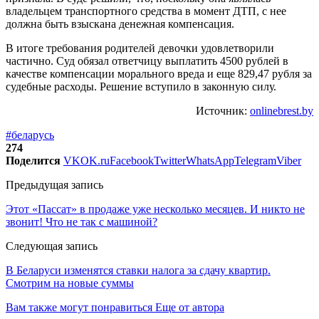
владельцем транспортного средства в момент ДТП, с нее
должна быть взыскана денежная компенсация.
В итоге требования родителей девочки удовлетворили
частично. Суд обязал ответчицу выплатить 4500 рублей в
качестве компенсации морального вреда и еще 829,47 рубля за
судебные расходы. Решение вступило в законную силу.
Источник:
onlinebrest.by
#беларусь
274
Поделится
VK
OK.ru
Facebook
Twitter
WhatsApp
Telegram
Viber
Предыдущая запись
Этот «Пассат» в продаже уже несколько месяцев. И никто не
звонит! Что не так с машиной?
Следующая запись
В Беларуси изменятся ставки налога за сдачу квартир.
Смотрим на новые суммы
Вам также могут понравиться
Еще от автора