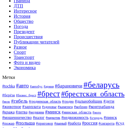
Граница
ДТП
Интересное
История
Общество
Погода
Президент
Происшествия
Публикации читателей
Разное
Спорт
Транспорт
Фото и видео
Экономика
Метки
#беларусь
#авто
#барановичи
#tochka
#автобус
#армия
#брест
#брестская_область
#берёза
#бизнес_брест
#гибель
#дети
#дальнобойщик
#гродно
#вело
#гродненская_область
#зарплата
#животное
#контрабанда
#каменец
#кобрин
#здоровье
#минск
#кража
#литва
#минская_область
#медицина
#мото
#мошенничество
#недвижимость
#пинск
#налог
#наркотик
#очередь
#польша
#россия
#работа
#суд
#пожар
#приговор
#пьяный
#сигарета