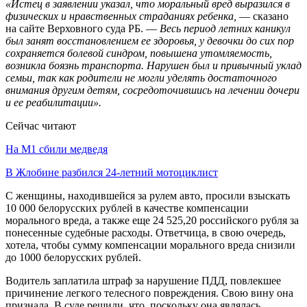
«Истец в заявлении указал, что моральный вред выразился в
физических и нравственных страданиях ребенка,
— сказано
на сайте Верховного суда РБ. —
Весь период летних каникул
был занят восстановлением ее здоровья, у девочки до сих пор
сохраняется болевой синдром, повышена утомляемость,
возникла боязнь транспорта. Нарушен был и привычный уклад
семьи, так как родители не могли уделять достаточного
внимания другим детям, сосредоточившись на лечении дочери
и ее реабилитации».
Сейчас читают
На М1 сбили медведя
В Жлобине разбился 24-летний мотоциклист
С женщины, находившейся за рулем авто, просили взыскать
10 000 белорусских рублей в качестве компенсации
морального вреда, а также еще 24 525,20 российского рубля за
понесенные судебные расходы. Ответчица, в свою очередь,
хотела, чтобы сумму компенсации морального вреда снизили
до 1000 белорусских рублей.
Водитель заплатила штраф за нарушение ПДД, повлекшее
причинение легкого телесного повреждения. Свою вину она
признала. В суде решили, что, поскольку она являлась