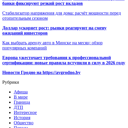
банки фиксируют резкий рост вкладов
Стабилизатор напряжения для дома: расчёт мощности перед
отопительным сезоном
Доллар ускоряет рост: рынки реагируют на смену
ожиданий инвесторов
Как выбрать аренду авто в Минске на месяц: обзор
популярных компаний
Европа ужесточает требования к профессиональной
сертификации: новые правила вступили в силу в 2026 году
Новости Гродно на https://avgrodno.by
Рубрики
Афиша
В мире
Граница
ДТП
Интересное
История
Общество
Погода