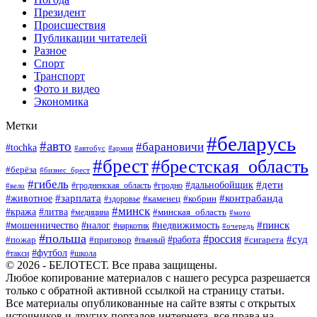
Президент
Происшествия
Публикации читателей
Разное
Спорт
Транспорт
Фото и видео
Экономика
Метки
#беларусь
#авто
#барановичи
#tochka
#автобус
#армия
#брест
#брестская_область
#берёза
#бизнес_брест
#гибель
#дети
#дальнобойщик
#гродно
#вело
#гродненская_область
#зарплата
#животное
#контрабанда
#каменец
#кобрин
#здоровье
#минск
#кража
#литва
#минская_область
#медицина
#мото
#мошенничество
#недвижимость
#пинск
#налог
#наркотик
#очередь
#польша
#россия
#работа
#суд
#пожар
#приговор
#пьяный
#сигарета
#футбол
#школа
#такси
© 2026 - БЕЛОТЕСТ. Все права защищены.
Любое копирование материалов с нашего ресурса разрешается
только с обратной активной ссылкой на страницу статьи.
Все материалы опубликованные на сайте взяты с открытых
источников и других порталов интернета, все права на