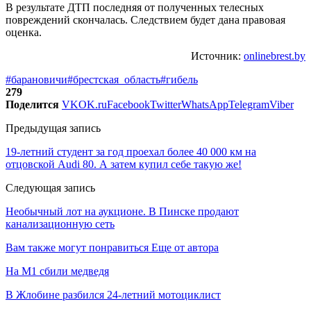
В результате ДТП последняя от полученных телесных
повреждений скончалась. Следствием будет дана правовая
оценка.
Источник:
onlinebrest.by
#барановичи
#брестская_область
#гибель
279
Поделится
VK
OK.ru
Facebook
Twitter
WhatsApp
Telegram
Viber
Предыдущая запись
19-летний студент за год проехал более 40 000 км на
отцовской Audi 80. А затем купил себе такую же!
Следующая запись
Необычный лот на аукционе. В Пинске продают
канализационную сеть
Вам также могут понравиться
Еще от автора
На М1 сбили медведя
В Жлобине разбился 24-летний мотоциклист