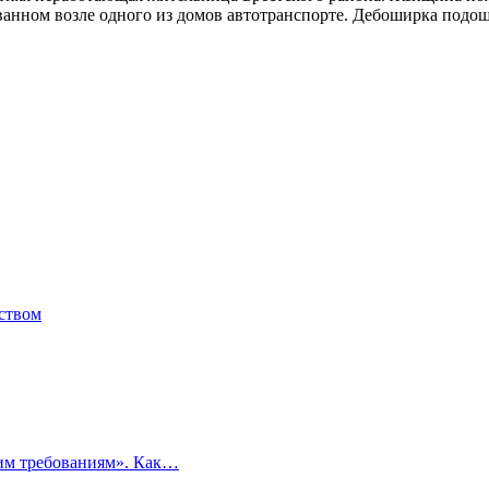
анном возле одного из домов автотранспорте. Дебоширка подош
ьством
ким требованиям». Как…