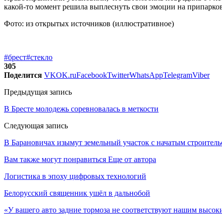
какой-то момент решила выплеснуть свои эмоции на припарков
Фото: из открытых источников (иллюстративное)
#брест
#стекло
305
Поделится
VK
OK.ru
Facebook
Twitter
WhatsApp
Telegram
Viber
Предыдущая запись
В Бресте молодежь соревновалась в меткости
Следующая запись
В Барановичах изымут земельный участок с начатым строител
Вам также могут понравиться
Еще от автора
Логистика в эпоху цифровых технологий
Белорусский священник ушёл в дальнобой
«У вашего авто задние тормоза не соответствуют нашим высо