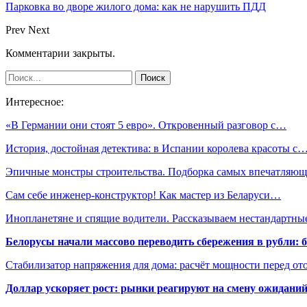
Парковка во дворе жилого дома: как не нарушить ПДД
Prev
Next
Комментарии закрыты.
Интересное:
«В Германии они стоят 5 евро». Откровенный разговор с…
История, достойная детектива: в Испании королева красоты с
Эпичные монстры строительства. Подборка самых впечатля
Сам себе инженер-конструктор! Как мастер из Беларуси…
Инопланетяне и спящие водители. Рассказываем нестандартн
Белорусы начали массово переводить сбережения в рубли: 
Стабилизатор напряжения для дома: расчёт мощности перед о
Доллар ускоряет рост: рынки реагируют на смену ожиданий