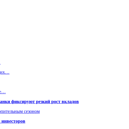
…
ющих…
ые…
банки фиксируют резкий рост вкладов
топительным сезоном
 инвесторов