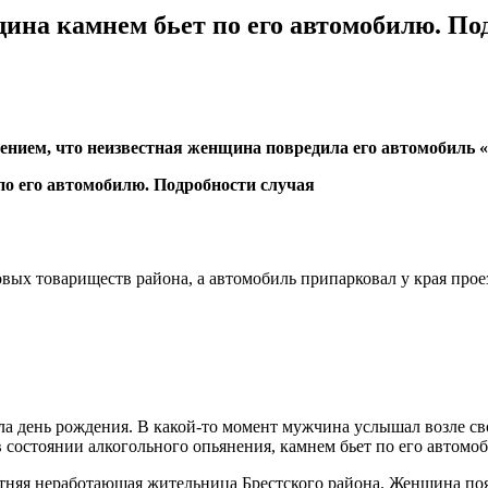
щина камнем бьет по его автомобилю. По
ением, что неизвестная женщина повредила его автомобиль «
овых товариществ района, а автомобиль припарковал у края проез
ла день рождения. В какой-то момент мужчина услышал возле св
 состоянии алкогольного опьянения, камнем бьет по его автомо
тняя неработающая жительница Брестского района. Женщина поя