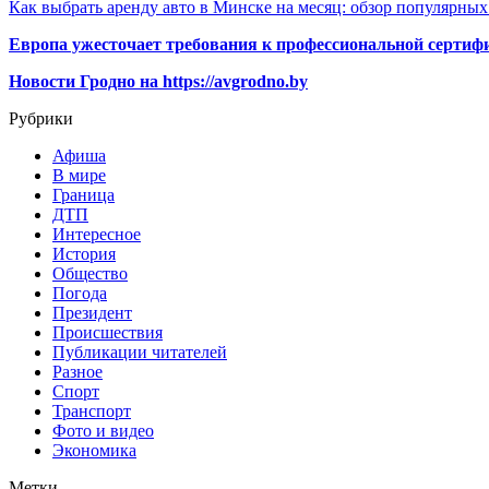
Как выбрать аренду авто в Минске на месяц: обзор популярны
Европа ужесточает требования к профессиональной сертифи
Новости Гродно на https://avgrodno.by
Рубрики
Афиша
В мире
Граница
ДТП
Интересное
История
Общество
Погода
Президент
Происшествия
Публикации читателей
Разное
Спорт
Транспорт
Фото и видео
Экономика
Метки