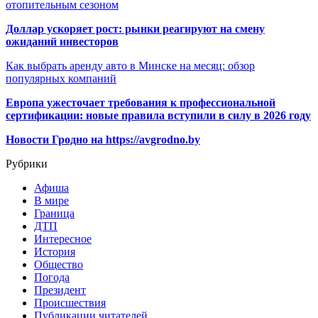
отопительным сезоном
Доллар ускоряет рост: рынки реагируют на смену
ожиданий инвесторов
Как выбрать аренду авто в Минске на месяц: обзор
популярных компаний
Европа ужесточает требования к профессиональной
сертификации: новые правила вступили в силу в 2026 году
Новости Гродно на https://avgrodno.by
Рубрики
Афиша
В мире
Граница
ДТП
Интересное
История
Общество
Погода
Президент
Происшествия
Публикации читателей