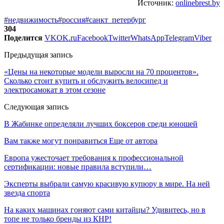
Источник:
onlinebrest.by
#недвижимость
#россия
#санкт_петербург
304
Поделится
VK
OK.ru
Facebook
Twitter
WhatsApp
Telegram
Viber
Предыдущая запись
«Цены на некоторые модели выросли на 70 процентов».
Сколько стоит купить и обслужить велосипед и
электросамокат в этом сезоне
Следующая запись
В Жабинке определяли лучших боксеров среди юношей
Вам также могут понравиться
Еще от автора
Европа ужесточает требования к профессиональной
сертификации: новые правила вступили…
Эксперты выбрали самую красивую купюру в мире. На ней
звезда спорта
На каких машинах гоняют сами китайцы? Удивитесь, но в
топе не только бренды из КНР!