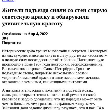
Жители подъезда сняли со стен старую
советскую краску и обнаружили
удивительную красоту
Опубликовано
Апр 4, 2022
304
Поделится
Исторические дома хранят много тайн и секретов. Некоторым
из них суждено навсегда кануть в Лету, другие же «восстают»
в полную силу после десятилетий забвения. Настоящее чудо
произошло в доме 1907 года постройки, расположенном на
Васильевском острове в Санкт-Петербурге. Грязные
подъездные стены, покрытые несколькими слоями
«ядовитой» эмалевой краски и зашитые листами металла,
оказались не чем иным, как изящными витражами.
А началась эта история с появления в подъезде новых
жильцов, которые затеяли капитальный ремонт в своей
квартире и заодно догадались, что их парадная может быть
чем-то большим, чем грязным и страшным «закутком».
Заказчики дали задание дизайнеру разузнать, что и как. Та в