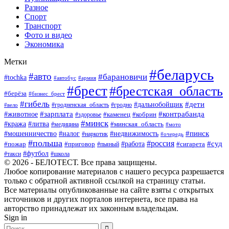
Разное
Спорт
Транспорт
Фото и видео
Экономика
Метки
#беларусь
#авто
#барановичи
#tochka
#автобус
#армия
#брест
#брестская_область
#берёза
#бизнес_брест
#гибель
#дети
#дальнобойщик
#гродно
#вело
#гродненская_область
#зарплата
#животное
#контрабанда
#каменец
#кобрин
#здоровье
#минск
#кража
#литва
#минская_область
#медицина
#мото
#мошенничество
#недвижимость
#пинск
#налог
#наркотик
#очередь
#польша
#россия
#работа
#суд
#пожар
#приговор
#пьяный
#сигарета
#футбол
#школа
#такси
© 2026 - БЕЛОТЕСТ. Все права защищены.
Любое копирование материалов с нашего ресурса разрешается
только с обратной активной ссылкой на страницу статьи.
Все материалы опубликованные на сайте взяты с открытых
источников и других порталов интернета, все права на
авторство принадлежат их законным владельцам.
Sign in