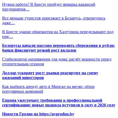
Нужна работа? В Бресте пройдет ярмарка вакансий
предприятия…
Все меньше туристов приезжает в Беларусь, отвернулись
даже…
В Бресте здание общежития на Халтурина переделывают под
еще…
Белорусы начали массово переводить сбережения в рубли:
банки фиксируют резкий рост вкладов
Стабилизатор напряжения для дома: расчёт мощности перед
отопительным сезоном
Доллар ускоряет рост: рынки реагируют на смену
ожиданий инвесторов
Как выбрать аренду авто в Минске на месяц: обзор
популярных компаний
Европа ужесточает требования к профессиональной
сертификации: новые правила вступили в силу в 2026 году
Новости Гродно на https://avgrodno.by