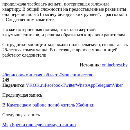
продолжала требовать деньги, потерпевшая заложила
квартиру. В общей сложности на предоставленные реквизиты
она перечислила 51 тысячу белорусских рублей", – рассказали
в Следственном комитете.
Позже потерпевшая поняла, что стала жертвой
злоумышленников, и решила обратиться к правоохранителям.
Сотрудники милиции задержали подозреваемую, ею оказалась
28-летняя гомельчанка. В настоящее время с мошенницей
работают следователи.
Источник:
onlinebrest.by
#борисово
#минская_область
#мошенничество
249
Поделится
VK
OK.ru
Facebook
Twitter
WhatsApp
Telegram
Viber
Предыдущая запись
В Каменецком районе погиб житель Жабинки
Следующая запись
Мэр Бреста проведет прямую линию