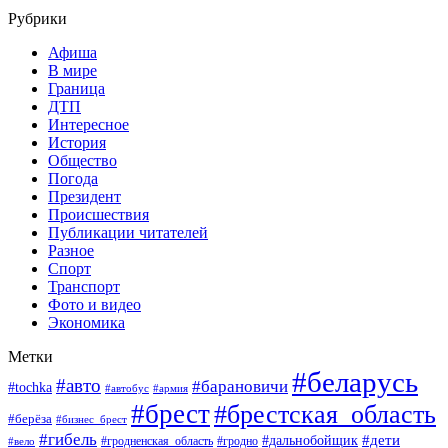
Рубрики
Афиша
В мире
Граница
ДТП
Интересное
История
Общество
Погода
Президент
Происшествия
Публикации читателей
Разное
Спорт
Транспорт
Фото и видео
Экономика
Метки
#беларусь
#авто
#барановичи
#tochka
#автобус
#армия
#брест
#брестская_область
#берёза
#бизнес_брест
#гибель
#дети
#дальнобойщик
#гродно
#вело
#гродненская_область