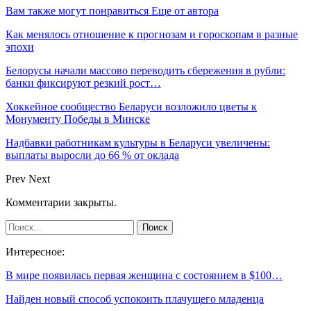
Вам также могут понравиться
Еще от автора
Как менялось отношение к прогнозам и гороскопам в разные
эпохи
Белорусы начали массово переводить сбережения в рубли:
банки фиксируют резкий рост…
Хоккейное сообщество Беларуси возложило цветы к
Монументу Победы в Минске
Надбавки работникам культуры в Беларуси увеличены:
выплаты выросли до 66 % от оклада
Prev
Next
Комментарии закрыты.
Интересное:
В мире появилась первая женщина с состоянием в $100…
Найден новый способ успокоить плачущего младенца