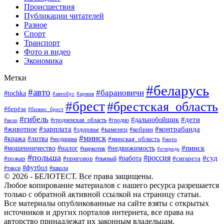
Происшествия
Публикации читателей
Разное
Спорт
Транспорт
Фото и видео
Экономика
Метки
#беларусь
#авто
#барановичи
#tochka
#автобус
#армия
#брест
#брестская_область
#берёза
#бизнес_брест
#гибель
#дети
#дальнобойщик
#гродно
#вело
#гродненская_область
#зарплата
#животное
#контрабанда
#каменец
#кобрин
#здоровье
#минск
#кража
#литва
#минская_область
#медицина
#мото
#мошенничество
#недвижимость
#пинск
#налог
#наркотик
#очередь
#польша
#россия
#работа
#суд
#пожар
#приговор
#пьяный
#сигарета
#футбол
#школа
#такси
© 2026 - БЕЛОТЕСТ. Все права защищены.
Любое копирование материалов с нашего ресурса разрешается
только с обратной активной ссылкой на страницу статьи.
Все материалы опубликованные на сайте взяты с открытых
источников и других порталов интернета, все права на
авторство принадлежат их законным владельцам.