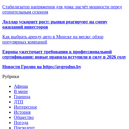
Стабилизатор напряжения для дома: расчёт мощности перед
отопительным сезоном
Доллар ускоряет рост: рынки реагируют на смену
ожиданий инвесторов
Как выбрать аренду авто в Минске на месяц: обзор
популярных компаний
Европа ужесточает требования к профессиональной
сертификации: новые правила вступили в силу в 2026 году
Новости Гродно на https://avgrodno.by
Рубрики
Афиша
В мире
Граница
ДТП
Интересное
История
Общество
Погода
Президент