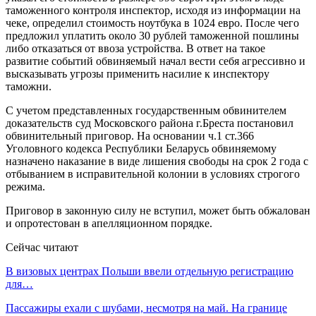
таможенного контроля инспектор, исходя из информации на
чеке, определил стоимость ноутбука в 1024 евро. После чего
предложил уплатить около 30 рублей таможенной пошлины
либо отказаться от ввоза устройства. В ответ на такое
развитие событий обвиняемый начал вести себя агрессивно и
высказывать угрозы применить насилие к инспектору
таможни.
С учетом представленных государственным обвинителем
доказательств суд Московского района г.Бреста постановил
обвинительный приговор. На основании ч.1 ст.366
Уголовного кодекса Республики Беларусь обвиняемому
назначено наказание в виде лишения свободы на срок 2 года с
отбыванием в исправительной колонии в условиях строгого
режима.
Приговор в законную силу не вступил, может быть обжалован
и опротестован в апелляционном порядке.
Сейчас читают
В визовых центрах Польши ввели отдельную регистрацию
для…
Пассажиры ехали с шубами, несмотря на май. На границе