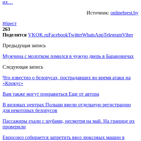
их…
Источник:
onlinebrest.by
#брест
263
Поделится
VK
OK.ru
Facebook
Twitter
WhatsApp
Telegram
Viber
Предыдущая запись
Мужчина с молотком ломился в чужую дверь в Барановичах
Следующая запись
Что известно о белорусах, пострадавших во время атаки на
«Крокус»
Вам также могут понравиться
Еще от автора
В визовых центрах Польши ввели отдельную регистрацию
для некоторых белорусов
Пассажиры ехали с шубами, несмотря на май. На границе их
проверили
Евросоюз собирается запретить ввоз люксовых машин в