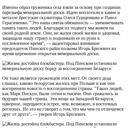
Именно образ труженика села взяли за основу при создании
барельефа мемориальной доски. Идею воплотили в камне и
металле брестские скульпторы Олеся Гурщенкова и Павел
Герасименко. "Это наша святая обязанность — увековечивать
память таких людей. Благодаря их подвигу мы живем на
своей родной земле. Они, не жалея своей жизни и здоровья,
защищали нашу страну и поднимали ее из руин в
послевоенное время", — акцентировал внимание
председатель Пинского райисполкома Игорь Брилевич во
время церемонии открытия мемориальной доски.
Он тоже является уроженцем этих мест. От своего деда
слышал, каково белорусам жилось при Польше и как они
восприняли новость о воссоединении страны. "Таких людей,
как Марк Пискун, были сотни и тысячи. Они сражались за
будущее нашей страны. Эти вещи на Западной Беларуси,
наверное, ощущаются острее, чем, возможно, в восточных
регионах. Но это не говорит о том, что мы чем-то отличаемся
друг от друга", — уверен Игорь Брилевич.