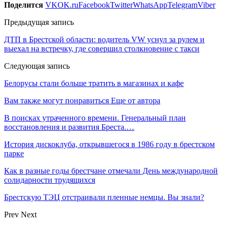
Поделится
VK
OK.ru
Facebook
Twitter
WhatsApp
Telegram
Viber
Предыдущая запись
ДТП в Брестской области: водитель VW уснул за рулем и
выехал на встречку, где совершил столкновение с такси
Следующая запись
Белорусы стали больше тратить в магазинах и кафе
Вам также могут понравиться
Еще от автора
В поисках утраченного времени. Генеральный план
восстановления и развития Бреста.…
История дискоклуба, открывшегося в 1986 году в брестском
парке
Как в разные годы брестчане отмечали День международной
солидарности трудящихся
Брестскую ТЭЦ отстраивали пленные немцы. Вы знали?
Prev
Next