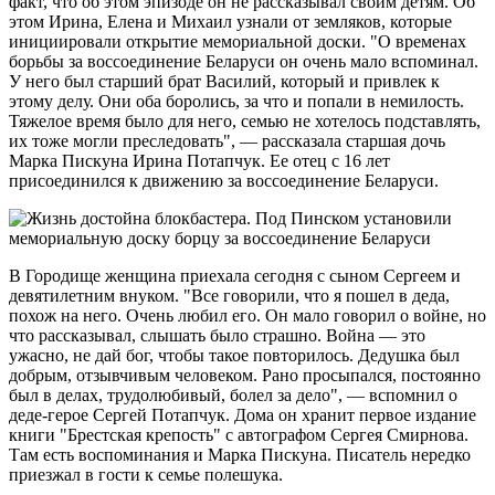
факт, что об этом эпизоде он не рассказывал своим детям. Об
этом Ирина, Елена и Михаил узнали от земляков, которые
инициировали открытие мемориальной доски. "О временах
борьбы за воссоединение Беларуси он очень мало вспоминал.
У него был старший брат Василий, который и привлек к
этому делу. Они оба боролись, за что и попали в немилость.
Тяжелое время было для него, семью не хотелось подставлять,
их тоже могли преследовать", — рассказала старшая дочь
Марка Пискуна Ирина Потапчук. Ее отец с 16 лет
присоединился к движению за воссоединение Беларуси.
В Городище женщина приехала сегодня с сыном Сергеем и
девятилетним внуком. "Все говорили, что я пошел в деда,
похож на него. Очень любил его. Он мало говорил о войне, но
что рассказывал, слышать было страшно. Война — это
ужасно, не дай бог, чтобы такое повторилось. Дедушка был
добрым, отзывчивым человеком. Рано просыпался, постоянно
был в делах, трудолюбивый, болел за дело", — вспомнил о
деде-герое Сергей Потапчук. Дома он хранит первое издание
книги "Брестская крепость" с автографом Сергея Смирнова.
Там есть воспоминания и Марка Пискуна. Писатель нередко
приезжал в гости к семье полешука.