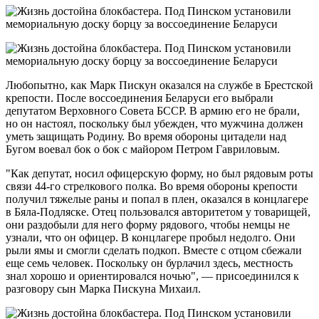
Любопытно, как Марк Пискун оказался на службе в Брестской
крепости. После воссоединения Беларуси его выбрали
депутатом Верховного Совета БССР. В армию его не брали,
но он настоял, поскольку был убежден, что мужчина должен
уметь защищать Родину. Во время обороны цитадели над
Бугом воевал бок о бок с майором Петром Гавриловым.
"Как депутат, носил офицерскую форму, но был рядовым роты
связи 44-го стрелкового полка. Во время обороны крепости
получил тяжелые раны и попал в плен, оказался в концлагере
в Бяла-Подляске. Отец пользовался авторитетом у товарищей,
они раздобыли для него форму рядового, чтобы немцы не
узнали, что он офицер. В концлагере пробыл недолго. Они
рыли ямы и смогли сделать подкоп. Вместе с отцом сбежали
еще семь человек. Поскольку он бурлачил здесь, местность
знал хорошо и ориентировался ночью", — присоединился к
разговору сын Марка Пискуна Михаил.