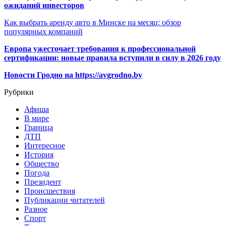
ожиданий инвесторов
Как выбрать аренду авто в Минске на месяц: обзор
популярных компаний
Европа ужесточает требования к профессиональной
сертификации: новые правила вступили в силу в 2026 году
Новости Гродно на https://avgrodno.by
Рубрики
Афиша
В мире
Граница
ДТП
Интересное
История
Общество
Погода
Президент
Происшествия
Публикации читателей
Разное
Спорт