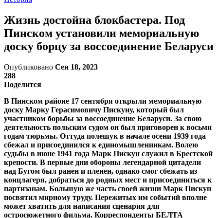
Жизнь достойна блокбастера. Под
Пинском установили мемориальную
доску борцу за воссоединение Беларуси
Опубликовано
Сен 18, 2023
288
Поделится
В Пинском районе 17 сентября открыли мемориальную
доску Марку Герасимовичу Пискуну, который был
участником борьбы за воссоединение Беларуси. За свою
деятельность польским судом он был приговорен к восьми
годам тюрьмы. Оттуда полешук в начале осени 1939 года
сбежал и присоединился к единомышленникам. Волею
судьбы в июне 1941 года Марк Пискун служил в Брестской
крепости. В первые дни обороны легендарной цитадели
над Бугом был ранен и пленен, однако смог сбежать из
концлагеря, добраться до родных мест и присоединиться к
партизанам. Большую же часть своей жизни Марк Пискун
посвятил мирному труду. Пережитых им событий вполне
может хватить для написания сценария для
остросюжетного фильма. Корреспонденты БЕЛТА