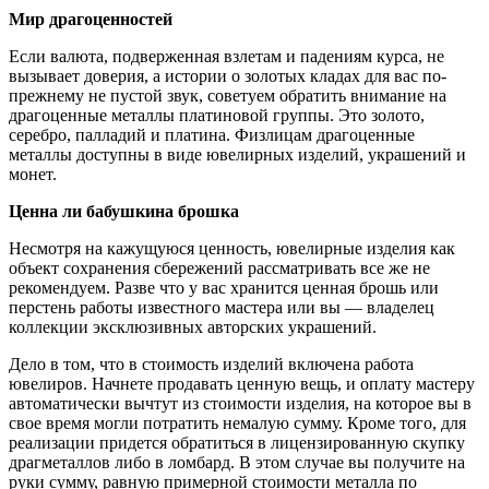
Мир драгоценностей
Если валюта, подверженная взлетам и падениям курса, не
вызывает доверия, а истории о золотых кладах для вас по-
прежнему не пустой звук, советуем обратить внимание на
драгоценные металлы платиновой группы. Это золото,
серебро, палладий и платина. Физлицам драгоценные
металлы доступны в виде ювелирных изделий, украшений и
монет.
Ценна ли бабушкина брошка
Несмотря на кажущуюся ценность, ювелирные изделия как
объект сохранения сбережений рассматривать все же не
рекомендуем. Разве что у вас хранится ценная брошь или
перстень работы известного мастера или вы — владелец
коллекции эксклюзивных авторских украшений.
Дело в том, что в стоимость изделий включена работа
ювелиров. Начнете продавать ценную вещь, и оплату мастеру
автоматически вычтут из стоимости изделия, на которое вы в
свое время могли потратить немалую сумму. Кроме того, для
реализации придется обратиться в лицензированную скупку
драгметаллов либо в ломбард. В этом случае вы получите на
руки сумму, равную примерной стоимости металла по