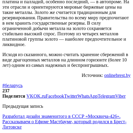
платина и палладий, особенно последний, — в автопроме. На
эти отрасли и ориентируются мировые биржевые цены на
такие металлы. Золото же считается традиционным для
резервирования. Правительства по всему миру предпочитают
в нем хранить государственные резервы. В силу
ограниченной добычи металла на золото сохраняется
стабильно высокий спрос. Поэтому из четырех металлов
платиновой группы золото — наиболее предпочтительное и
ликвидное.
Исходя из сказанного, можно считать хранение сбережений в
виде драгоценных металлов на длинном горизонте (более 10
лет) одним из самых надежных и беспроигрышных.
Источник:
onlinebrest.by
#беларусь
237
Поделится
VK
OK.ru
Facebook
Twitter
WhatsApp
Telegram
Viber
Предыдущая запись
Разработал дизайн знаменитого в СССР «Москвича-426».
Рассказываем о Ефиме Мастбауме, который родился в Брест-
Литовске