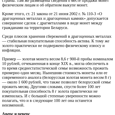
страны. Там же размещены сведения о месте продажи монет
физическим лицам и об обратном выкупе монет.
Кроме этого, ст. 21 закона от 21 июня 2002 г. № 110-3 «О
драгоценных металлах и драгоценных камнях» допускается
совершение сделок с драгметаллами в виде монет между
гражданами на территории Беларуси.
Среди плюсов хранения сбережений в драгоценных металлах
— стабильная покупательная способность актива. К тому же
золото практически не подвержено физическому износу и
инфляции.
Пример — золотая монета весом 8,6 г 900-й пробы номиналом
10 рублей, отчеканенная в конце XIX в., могла обеспечить в
то время среднестатистической семье возможность прожить
примерно один месяц. Нынешняя стоимость монеты или ее
современного аналога (белорусская золотая монета весом 8 г)
— около 1 600 рублей, что также позволит белорусской семье
прожить месяц. Другими словами, спустя более 100 лет
покупательная способность 8 г золота практически не
изменилась. И с большой степенью уверенности можно
полагать, что и в следующие 100 лет она останется
неизменной.
Аверс и реверс