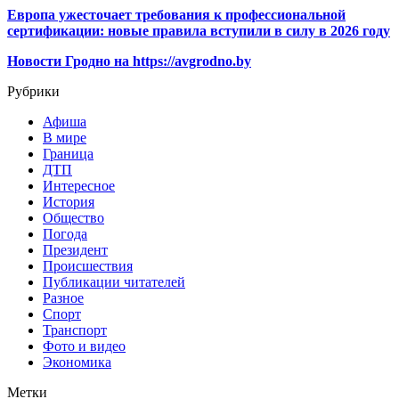
Европа ужесточает требования к профессиональной
сертификации: новые правила вступили в силу в 2026 году
Новости Гродно на https://avgrodno.by
Рубрики
Афиша
В мире
Граница
ДТП
Интересное
История
Общество
Погода
Президент
Происшествия
Публикации читателей
Разное
Спорт
Транспорт
Фото и видео
Экономика
Метки