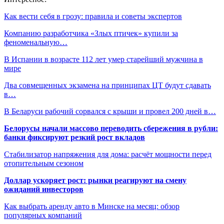
Как вести себя в грозу: правила и советы экспертов
Компанию разработчика «Злых птичек» купили за
феноменальную…
В Испании в возрасте 112 лет умер старейший мужчина в
мире
Два совмещенных экзамена на принципах ЦТ будут сдавать
в…
В Беларуси рабочий сорвался с крыши и провел 200 дней в…
Белорусы начали массово переводить сбережения в рубли:
банки фиксируют резкий рост вкладов
Стабилизатор напряжения для дома: расчёт мощности перед
отопительным сезоном
Доллар ускоряет рост: рынки реагируют на смену
ожиданий инвесторов
Как выбрать аренду авто в Минске на месяц: обзор
популярных компаний