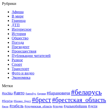
Рубрики
Афиша
В мире
Граница
ДТП
Интересное
История
Общество
Погода
Президент
Происшествия
Публикации читателей
Разное
Спорт
Транспорт
Фото и видео
Экономика
Метки
#беларусь
#авто
#барановичи
#tochka
#автобус
#армия
#брест
#брестская_область
#берёза
#бизнес_брест
#гибель
#дети
#дальнобойщик
#гродно
#вело
#гродненская_область