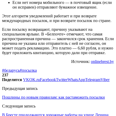
Если нет номера мобильного — в почтовый ящик (если
он исправен) отправляют бумажное извещение.
Этот алгоритм уведомлений работает и при возврате
международных посылок, и при возврате посылок по стране.
Если посылку возвращают, причину указывают на
специальном ярлыке. В «Белпочте» отмечают, что самая
распространенная причина — закончился срок хранения. Если
причина не указана или отправитель с ней не согласен, он
может подать рекламацию. Это платно — 6,60 рубля, и нужно
будет приложить квитанцию, которую дали при отправке.
Источник:
onlinebrest.by
#беларусь
#посылка
237
Поделится
VK
OK.ru
Facebook
Twitter
WhatsApp
Telegram
Viber
Предыдущая запись
Пошлины по новым правилам: как растаможить посылки
Следующая запись
В Бресте продолжаются дорожные работы на улице Ленина