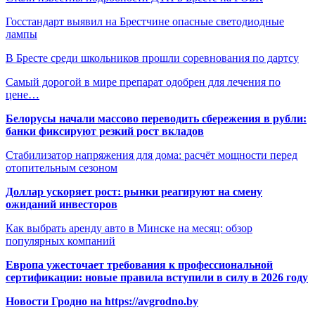
Госстандарт выявил на Брестчине опасные светодиодные
лампы
В Бресте среди школьников прошли соревнования по дартсу
Самый дорогой в мире препарат одобрен для лечения по
цене…
Белорусы начали массово переводить сбережения в рубли:
банки фиксируют резкий рост вкладов
Стабилизатор напряжения для дома: расчёт мощности перед
отопительным сезоном
Доллар ускоряет рост: рынки реагируют на смену
ожиданий инвесторов
Как выбрать аренду авто в Минске на месяц: обзор
популярных компаний
Европа ужесточает требования к профессиональной
сертификации: новые правила вступили в силу в 2026 году
Новости Гродно на https://avgrodno.by