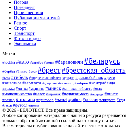
Погода
Президент
Происшествия
Публикации читателей
Разное
Спорт
Транспорт
Фото и видео
Экономика
Метки
#беларусь
#авто
#барановичи
#tochka
#автобус
#армия
#брест
#брестская_область
#берёза
#бизнес_брест
#гибель
#дети
#дальнобойщик
#гродно
#вело
#гродненская_область
#зарплата
#животное
#контрабанда
#каменец
#кобрин
#здоровье
#минск
#кража
#литва
#минская_область
#медицина
#мото
#мошенничество
#недвижимость
#пинск
#налог
#наркотик
#очередь
#польша
#россия
#работа
#суд
#пожар
#приговор
#пьяный
#сигарета
#футбол
#школа
#такси
© 2026 - БЕЛОТЕСТ. Все права защищены.
Любое копирование материалов с нашего ресурса разрешается
только с обратной активной ссылкой на страницу статьи.
Все материалы опубликованные на сайте взяты с открытых