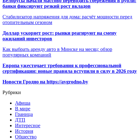
Белорусы начали массово переводить сбережения в рубли:
банки фиксируют резкий рост вкладов
Стабилизатор напряжения для дома: расчёт мощности перед
отопительным сезоном
Доллар ускоряет рост: рынки реагируют на смену
ожиданий инвесторов
Как выбрать аренду авто в Минске на месяц: обзор
популярных компаний
Европа ужесточает требования к профессиональной
сертификации: новые правила вступили в силу в 2026 году
Новости Гродно на https://avgrodno.by
Рубрики
Афиша
В мире
Граница
ДТП
Интересное
История
Общество