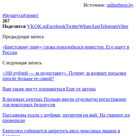
Источник:
onlinebrest.by
#беларусь
#лимит
267
Поделится
VK
OK.ru
Facebook
Twitter
WhatsApp
Telegram
Viber
Предыдущая запись
«Брестскому пиву» снова понадобился инвестор. Его ищут в
России
Следующая запись
«160 рублей — за недоставку». Почему за возврат посылки
просят больше ее самой?
Вам также могут понравиться
Еще от автора
В визовых центрах Польши ввели отдельную регистрацию
для некоторых белорусов
Пассажиры ехали с шубами, несмотря на май. На границе их
проверили
Евросоюз собирается запретить ввоз люксовых машин в