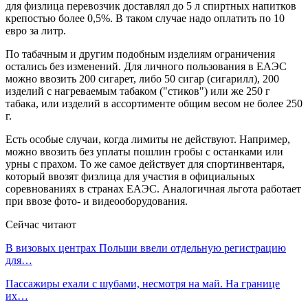
для физлица перевозчик доставлял до 5 л спиртных напитков
крепостью более 0,5%. В таком случае надо оплатить по 10
евро за литр.
По табачным и другим подобным изделиям ограничения
остались без изменений. Для личного пользования в ЕАЭС
можно ввозить 200 сигарет, либо 50 сигар (сигарилл), 200
изделий с нагреваемым табаком ("стиков") или же 250 г
табака, или изделий в ассортименте общим весом не более 250
г.
Есть особые случаи, когда лимиты не действуют. Например,
можно ввозить без уплаты пошлин гробы с останками или
урны с прахом. То же самое действует для спортинвентаря,
который ввозят физлица для участия в официальных
соревнованиях в странах ЕАЭС. Аналогичная льгота работает
при ввозе фото- и видеооборудования.
Сейчас читают
В визовых центрах Польши ввели отдельную регистрацию
для…
Пассажиры ехали с шубами, несмотря на май. На границе
их…