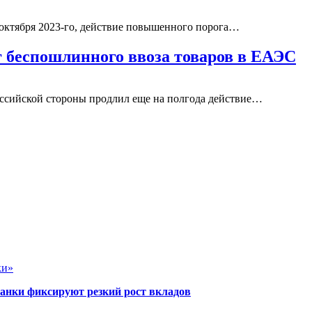
1 октября 2023-го, действие повышенного порога…
ог беспошлинного ввоза товаров в ЕАЭС
ссийской стороны продлил еще на полгода действие…
ки»
банки фиксируют резкий рост вкладов