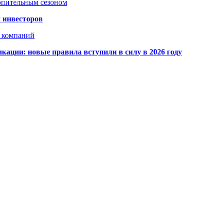
топительным сезоном
 инвесторов
х компаний
кации: новые правила вступили в силу в 2026 году