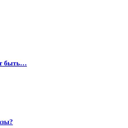
ут быть…
азы?