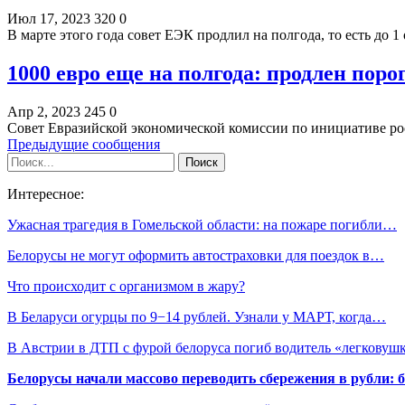
Июл 17, 2023
320
0
В марте этого года совет ЕЭК продлил на полгода, то есть до 
1000 евро еще на полгода: продлен пор
Апр 2, 2023
245
0
Совет Евразийской экономической комиссии по инициативе ро
Предыдущие сообщения
Интересное:
Ужасная трагедия в Гомельской области: на пожаре погибли…
Белорусы не могут оформить автостраховки для поездок в…
Что происходит с организмом в жару?
В Беларуси огурцы по 9−14 рублей. Узнали у МАРТ, когда…
В Австрии в ДТП с фурой белоруса погиб водитель «легковуш
Белорусы начали массово переводить сбережения в рубли: 