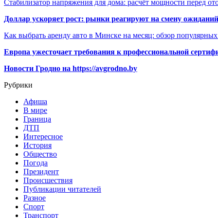
Стабилизатор напряжения для дома: расчёт мощности перед о
Доллар ускоряет рост: рынки реагируют на смену ожиданий
Как выбрать аренду авто в Минске на месяц: обзор популярны
Европа ужесточает требования к профессиональной сертифи
Новости Гродно на https://avgrodno.by
Рубрики
Афиша
В мире
Граница
ДТП
Интересное
История
Общество
Погода
Президент
Происшествия
Публикации читателей
Разное
Спорт
Транспорт