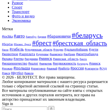
Разное
Спорт
Транспорт
Фото и видео
Экономика
Метки
#беларусь
#авто
#барановичи
#tochka
#автобус
#армия
#брест
#брестская_область
#берёза
#бизнес_брест
#гибель
#дети
#дальнобойщик
#гродно
#вело
#гродненская_область
#зарплата
#животное
#контрабанда
#каменец
#кобрин
#здоровье
#минск
#кража
#литва
#минская_область
#медицина
#мото
#мошенничество
#недвижимость
#пинск
#налог
#наркотик
#очередь
#польша
#россия
#работа
#суд
#пожар
#приговор
#пьяный
#сигарета
#футбол
#школа
#такси
© 2026 - БЕЛОТЕСТ. Все права защищены.
Любое копирование материалов с нашего ресурса разрешается
только с обратной активной ссылкой на страницу статьи.
Все материалы опубликованные на сайте взяты с открытых
источников и других порталов интернета, все права на
авторство принадлежат их законным владельцам.
Sign in