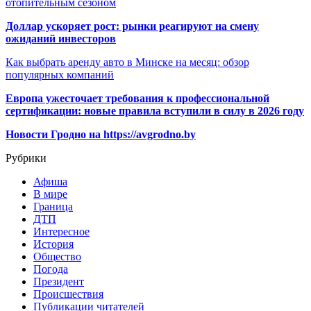
отопительным сезоном
Доллар ускоряет рост: рынки реагируют на смену
ожиданий инвесторов
Как выбрать аренду авто в Минске на месяц: обзор
популярных компаний
Европа ужесточает требования к профессиональной
сертификации: новые правила вступили в силу в 2026 году
Новости Гродно на https://avgrodno.by
Рубрики
Афиша
В мире
Граница
ДТП
Интересное
История
Общество
Погода
Президент
Происшествия
Публикации читателей