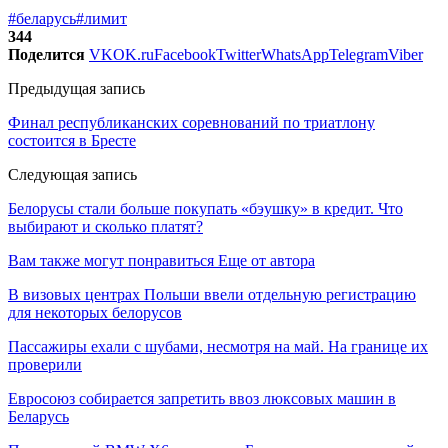
#беларусь
#лимит
344
Поделится
VK
OK.ru
Facebook
Twitter
WhatsApp
Telegram
Viber
Предыдущая запись
Финал республиканских соревнований по триатлону
состоится в Бресте
Следующая запись
Белорусы стали больше покупать «бэушку» в кредит. Что
выбирают и сколько платят?
Вам также могут понравиться
Еще от автора
В визовых центрах Польши ввели отдельную регистрацию
для некоторых белорусов
Пассажиры ехали с шубами, несмотря на май. На границе их
проверили
Евросоюз собирается запретить ввоз люксовых машин в
Беларусь