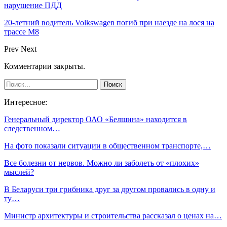
нарушение ПДД
20-летний водитель Volkswagen погиб при наезде на лося на
трассе М8
Prev
Next
Комментарии закрыты.
Интересное:
Генеральный директор ОАО «Белшина» находится в
следственном…
На фото показали ситуации в общественном транспорте,…
Все болезни от нервов. Можно ли заболеть от «плохих»
мыслей?
В Беларуси три грибника друг за другом провались в одну и
ту…
Министр архитектуры и строительства рассказал о ценах на…