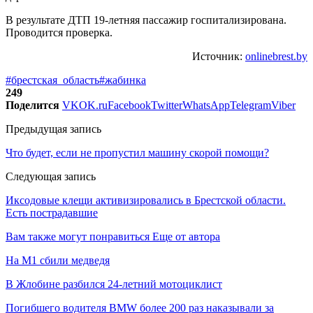
В результате ДТП 19-летняя пассажир госпитализирована.
Проводится проверка.
Источник:
onlinebrest.by
#брестская_область
#жабинка
249
Поделится
VK
OK.ru
Facebook
Twitter
WhatsApp
Telegram
Viber
Предыдущая запись
Что будет, если не пропустил машину скорой помощи?
Следующая запись
Иксодовые клещи активизировались в Брестской области.
Есть пострадавшие
Вам также могут понравиться
Еще от автора
На М1 сбили медведя
В Жлобине разбился 24-летний мотоциклист
Погибшего водителя BMW более 200 раз наказывали за