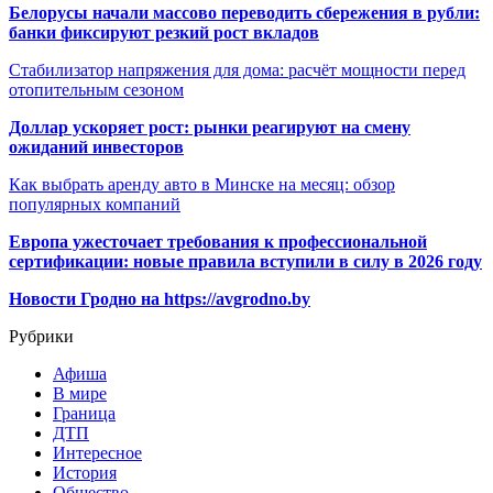
Белорусы начали массово переводить сбережения в рубли:
банки фиксируют резкий рост вкладов
Стабилизатор напряжения для дома: расчёт мощности перед
отопительным сезоном
Доллар ускоряет рост: рынки реагируют на смену
ожиданий инвесторов
Как выбрать аренду авто в Минске на месяц: обзор
популярных компаний
Европа ужесточает требования к профессиональной
сертификации: новые правила вступили в силу в 2026 году
Новости Гродно на https://avgrodno.by
Рубрики
Афиша
В мире
Граница
ДТП
Интересное
История
Общество