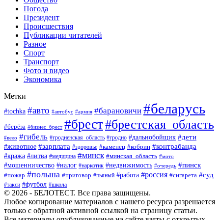
Погода
Президент
Происшествия
Публикации читателей
Разное
Спорт
Транспорт
Фото и видео
Экономика
Метки
#беларусь
#авто
#барановичи
#tochka
#автобус
#армия
#брест
#брестская_область
#берёза
#бизнес_брест
#гибель
#дети
#дальнобойщик
#гродно
#вело
#гродненская_область
#зарплата
#животное
#контрабанда
#каменец
#кобрин
#здоровье
#минск
#кража
#литва
#минская_область
#медицина
#мото
#мошенничество
#недвижимость
#пинск
#налог
#наркотик
#очередь
#польша
#россия
#работа
#суд
#пожар
#приговор
#пьяный
#сигарета
#футбол
#школа
#такси
© 2026 - БЕЛОТЕСТ. Все права защищены.
Любое копирование материалов с нашего ресурса разрешается
только с обратной активной ссылкой на страницу статьи.
Все материалы опубликованные на сайте взяты с открытых