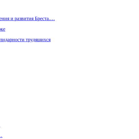
ения и развития Бреста.…
рке
олидарности трудящихся
…
а…