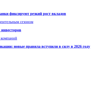
банки фиксируют резкий рост вкладов
топительным сезоном
 инвесторов
х компаний
кации: новые правила вступили в силу в 2026 году