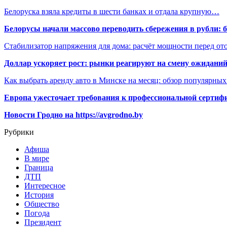
Белоруска взяла кредиты в шести банках и отдала крупную…
Белорусы начали массово переводить сбережения в рубли: 
Стабилизатор напряжения для дома: расчёт мощности перед о
Доллар ускоряет рост: рынки реагируют на смену ожиданий
Как выбрать аренду авто в Минске на месяц: обзор популярны
Европа ужесточает требования к профессиональной сертифи
Новости Гродно на https://avgrodno.by
Рубрики
Афиша
В мире
Граница
ДТП
Интересное
История
Общество
Погода
Президент