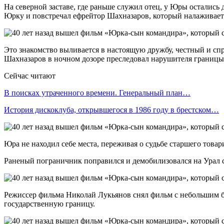
На северной заставе, где раньше служил отец, у Юры остались 
Юрку и повстречал ефрейтор Шахназаров, который налаживает
Это знакомство выливается в настоящую дружбу, честный и спр
Шахназаров в ночном дозоре преследовал нарушителя границы 
Сейчас читают
В поисках утраченного времени. Генеральный план…
История дискоклуба, открывшегося в 1986 году в брестском…
Юра не находил себе места, переживая о судьбе старшего товар
Раненый пограничник поправился и демобилизовался на Урал с 
Режиссер фильма Николай Лукьянов снял фильм с небольшим бю
государственную границу.