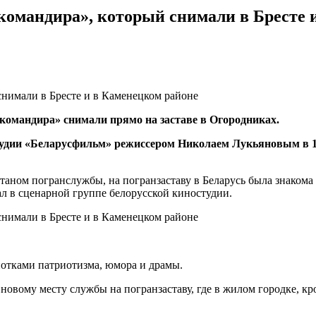
командира», который снимали в Бресте 
омандира» снимали прямо на заставе в Огородниках.
дии «Беларусфильм» режиссером Николаем Лукьяновым в 198
итаном погранслужбы, на погранзаставу в Беларусь была знаком
ал в сценарной группе белорусской киностудии.
 нотками патриотизма, юмора и драмы.
 новому месту службы на погранзаставу, где в жилом городке, кр