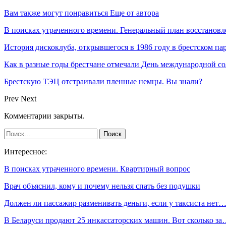
Вам также могут понравиться
Еще от автора
В поисках утраченного времени. Генеральный план восстановл
История дискоклуба, открывшегося в 1986 году в брестском па
Как в разные годы брестчане отмечали День международной с
Брестскую ТЭЦ отстраивали пленные немцы. Вы знали?
Prev
Next
Комментарии закрыты.
Интересное:
В поисках утраченного времени. Квартирный вопрос
Врач объяснил, кому и почему нельзя спать без подушки
Должен ли пассажир разменивать деньги, если у таксиста нет
В Беларуси продают 25 инкассаторских машин. Вот сколько з