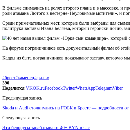
В фильме снимались на ролях второго плана и в массовке, и 
роли атамана Лютого в вестерне«Неуловимые мстители», и пог
Среди примечательных мест, которые были выбраны для съемо
политрука заставы Ивана Беляева, который геройски погиб, з
На форуме пограничников есть документальный фильм об этой з
Кадры из быта пограничников показывают заставу, которую м
#брест
#каменец
#фильм
390
Поделится
VK
OK.ru
Facebook
Twitter
WhatsApp
Telegram
Viber
Предыдущая запись
Skoda и Audi столкнулись на ГОБК в Бресте — подробности о
Следующая запись
Эти белорусы зарабатывают 40+ BYN в час