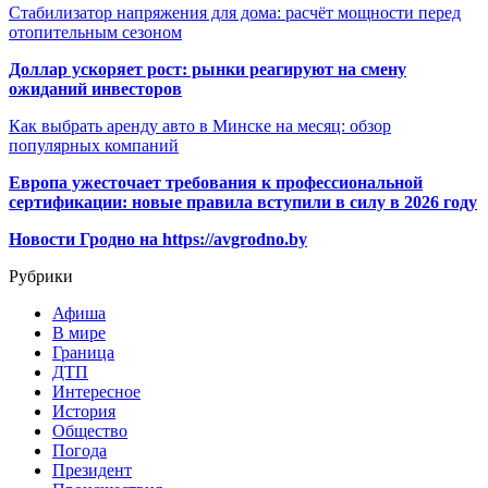
Стабилизатор напряжения для дома: расчёт мощности перед
отопительным сезоном
Доллар ускоряет рост: рынки реагируют на смену
ожиданий инвесторов
Как выбрать аренду авто в Минске на месяц: обзор
популярных компаний
Европа ужесточает требования к профессиональной
сертификации: новые правила вступили в силу в 2026 году
Новости Гродно на https://avgrodno.by
Рубрики
Афиша
В мире
Граница
ДТП
Интересное
История
Общество
Погода
Президент