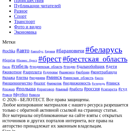
Происшествия
Публикации читателей
Разное
Спорт
Транспорт
Фото и видео
Экономика
Метки
#беларусь
#авто
#барановичи
#tochka
#автобус
#армия
#брест
#брестская_область
#берёза
#бизнес_брест
#гибель
#дети
#дальнобойщик
#гродно
#вело
#гродненская_область
#зарплата
#животное
#контрабанда
#каменец
#кобрин
#здоровье
#минск
#кража
#литва
#минская_область
#медицина
#мото
#мошенничество
#недвижимость
#пинск
#налог
#наркотик
#очередь
#польша
#россия
#работа
#суд
#пожар
#приговор
#пьяный
#сигарета
#футбол
#школа
#такси
© 2026 - БЕЛОТЕСТ. Все права защищены.
Любое копирование материалов с нашего ресурса разрешается
только с обратной активной ссылкой на страницу статьи.
Все материалы опубликованные на сайте взяты с открытых
источников и других порталов интернета, все права на
авторство принадлежат их законным владельцам.