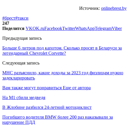
Источник:
onlinebrest.by
#брест
#такси
247
Поделится
VK
OK.ru
Facebook
Twitter
WhatsApp
Telegram
Viber
Предыдущая запись
Больше 6 литров под капотом. Сколько просят в Беларуси за
легендарный Chevrolet Corvette?
Следующая запись
МНС разъяснило, какие доходы за 2023 год физлицам нужно
задекларировать
Вам также могут понравиться
Еще от автора
На М1 сбили медведя
В Жлобине разбился 24-летний мотоциклист
Погибшего водителя BMW более 200 раз наказывали за
нарушение ПДД