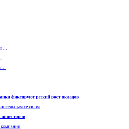
а в…
…
из…
банки фиксируют резкий рост вкладов
топительным сезоном
 инвесторов
х компаний