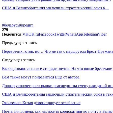
США и Великобритания заключили стратегический союз в…
#беларусь
#кредит
279
Поделится
VK
OK.ru
Facebook
Twitter
WhatsApp
Telegram
Viber
Предыдущая запись
Перевозчик готов, но… Что не так с маршрутом Брест-Пружан
Следующая запись
Выкладываются на все сто ради мечты. На что юные брестчане
Вам также могут понравиться
Еще от автора
Доллар ускоряет рост: рынки реагируют на смену ожиданий ин
США и Великобритания заключили стратегический союз в техн
Экономика Китая демонстрирует ослабление
Почта для домена: как настроить корпоративную почту в Белар