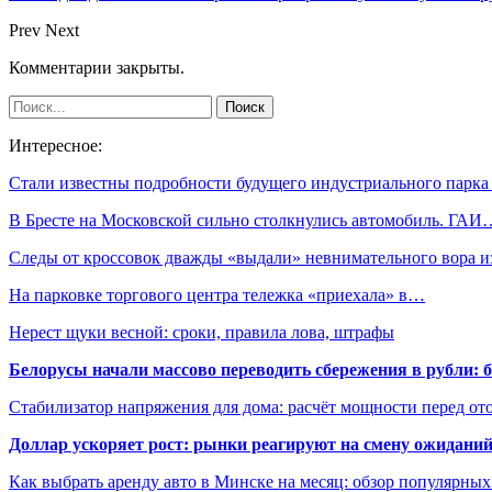
Prev
Next
Комментарии закрыты.
Интересное:
Стали известны подробности будущего индустриального парк
В Бресте на Московской сильно столкнулись автомобиль. ГАИ
Следы от кроссовок дважды «выдали» невнимательного вора 
На парковке торгового центра тележка «приехала» в…
Нерест щуки весной: сроки, правила лова, штрафы
Белорусы начали массово переводить сбережения в рубли: 
Стабилизатор напряжения для дома: расчёт мощности перед о
Доллар ускоряет рост: рынки реагируют на смену ожиданий
Как выбрать аренду авто в Минске на месяц: обзор популярны