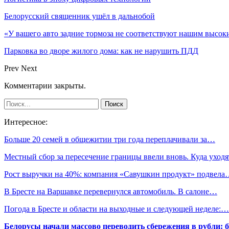
Белорусский священник ушёл в дальнобой
«У вашего авто задние тормоза не соответствуют нашим высо
Парковка во дворе жилого дома: как не нарушить ПДД
Prev
Next
Комментарии закрыты.
Интересное:
Больше 20 семей в общежитии три года переплачивали за…
Местный сбор за пересечение границы ввели вновь. Куда уход
Рост выручки на 40%: компания «Савушкин продукт» подвел
В Бресте на Варшавке перевернулся автомобиль. В салоне…
Погода в Бресте и области на выходные и следующей неделе:…
Белорусы начали массово переводить сбережения в рубли: 