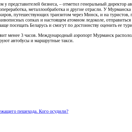
 у представителей бизнеса, – отметил генеральный директор а
переработка, металлообработка и другие отрасли. У Мурманска
ажиров, путешествующих транзитом через Минск, и на туристов
живописных сопках и настоящем атомном ледоколе, отправиться
 чаще посещать Беларусь и смогут по достоинству оценить ее ту
вит менее 3 часов. Международный аэропорт Мурманск расположе
ируют автобусы и маршрутные такси.
лежащего пешехода. Кого осудили?