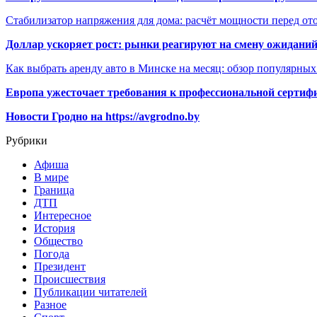
Стабилизатор напряжения для дома: расчёт мощности перед о
Доллар ускоряет рост: рынки реагируют на смену ожиданий
Как выбрать аренду авто в Минске на месяц: обзор популярны
Европа ужесточает требования к профессиональной сертифи
Новости Гродно на https://avgrodno.by
Рубрики
Афиша
В мире
Граница
ДТП
Интересное
История
Общество
Погода
Президент
Происшествия
Публикации читателей
Разное