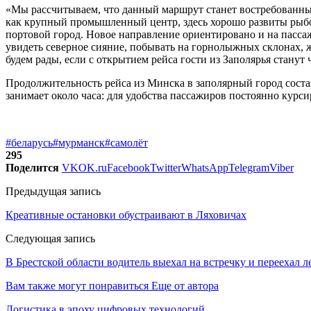
«Мы рассчитываем, что данный маршрут станет востребованным
как крупный промышленный центр, здесь хорошо развиты рыбо
портовой город. Новое направление ориентировано и на пасс
увидеть северное сияние, побывать на горнолыжных склонах, 
будем рады, если с открытием рейса гости из Заполярья станут
Продолжительность рейса из Минска в заполярный город соста
занимает около часа: для удобства пассажиров постоянно курс
#беларусь
#мурманск
#самолёт
295
Поделится
VK
OK.ru
Facebook
Twitter
WhatsApp
Telegram
Viber
Предыдущая запись
Креативные остановки обустраивают в Ляховичах
Следующая запись
В Брестской области водитель выехал на встречку и переехал 
Вам также могут понравиться
Еще от автора
Логистика в эпоху цифровых технологий