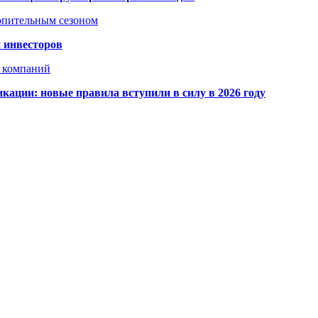
топительным сезоном
 инвесторов
х компаний
кации: новые правила вступили в силу в 2026 году