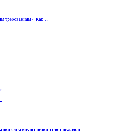
ким требованиям». Как…
ят…
а…
банки фиксируют резкий рост вкладов