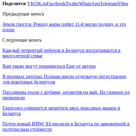
Поделится
VK
OK.ru
Facebook
Twitter
WhatsApp
Telegram
Viber
Предыдущая запись
Земля греется. Рекорд жары побит 11-й месяц подряд, и это
плохо
Следующая запись
Каждый четвертый ребенок в Беларуси воспитывается в
многодетной семье
Вам также могут понравиться
Еще от автора
В визовых центрах Польши ввели отдельную регистрацию
для некоторых белорусов
Пассажиры ехали с шубами, несмотря на май. На границе их
проверили
Евросоюз собирается запретить ввоз люксовых машин в
Беларусь
Почти новый BMW X6 ввозили в Беларусь по заниженной в
полтора раза стоимости