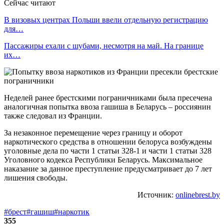
Сейчас читают
В визовых центрах Польши ввели отдельную регистрацию
для…
Пассажиры ехали с шубами, несмотря на май. На границе
их…
Неделей ранее брестскими пограничниками была пресечена
аналогичная попытка ввоза гашиша в Беларусь – россиянин
также следовал из Франции.
За незаконное перемещение через границу и оборот
наркотического средства в отношении белоруса возбуждены
уголовные дела по части 1 статьи 328-1 и части 1 статьи 328
Уголовного кодекса Республики Беларусь. Максимальное
наказание за данное преступление предусматривает до 7 лет
лишения свободы.
Источник:
onlinebrest.by
#брест
#гашиш
#наркотик
355