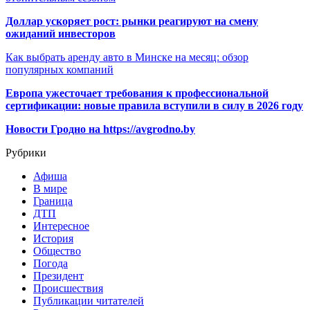
Доллар ускоряет рост: рынки реагируют на смену
ожиданий инвесторов
Как выбрать аренду авто в Минске на месяц: обзор
популярных компаний
Европа ужесточает требования к профессиональной
сертификации: новые правила вступили в силу в 2026 году
Новости Гродно на https://avgrodno.by
Рубрики
Афиша
В мире
Граница
ДТП
Интересное
История
Общество
Погода
Президент
Происшествия
Публикации читателей