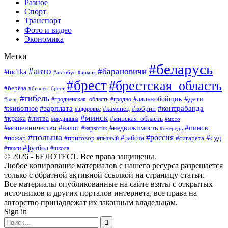
Разное
Спорт
Транспорт
Фото и видео
Экономика
Метки
#беларусь
#авто
#барановичи
#tochka
#автобус
#армия
#брест
#брестская_область
#берёза
#бизнес_брест
#гибель
#дети
#дальнобойщик
#гродно
#вело
#гродненская_область
#зарплата
#животное
#контрабанда
#каменец
#кобрин
#здоровье
#минск
#кража
#литва
#минская_область
#медицина
#мото
#мошенничество
#недвижимость
#пинск
#налог
#наркотик
#очередь
#польша
#россия
#работа
#суд
#пожар
#приговор
#пьяный
#сигарета
#футбол
#школа
#такси
© 2026 - БЕЛОТЕСТ. Все права защищены.
Любое копирование материалов с нашего ресурса разрешается
только с обратной активной ссылкой на страницу статьи.
Все материалы опубликованные на сайте взяты с открытых
источников и других порталов интернета, все права на
авторство принадлежат их законным владельцам.
Sign in