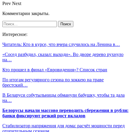
Prev
Next
Комментарии закрыты.
Интересное:
Читатель: Кто в курсе, что вчера случилось на Ленина в…
«Сосед разбудил, сказал: выходи». Во дворе дерево рухнуло
на…
Кто прошел в финал «Евровидения»? Список стран
По итогам регулярного сезона по хоккею на траве
брестский…
В Беларуси собутыльницы обманули бабушку, чтобы та дала
на…
Белорусы начали массово переводить сбережения в рубли:
банки фиксируют резкий рост вкладов
Стабилизатор напряжения для дома: расчёт мощности перед
отопительным сезоном