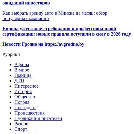
ожиданий инвесторов
Как выбрать аренду авто в Минске на месяц: обзор
популярных компаний
Европа ужесточает требования к профессиональной
сертификации: новые правила вступили в силу в 2026 году
Новости Гродно на https://avgrodno.by
Рубрики
Афиша
В мире
Граница
ДТП
Интересное
История
Общество
Погода
Президент
Происшествия
Публикации читателей
Разное
Спорт