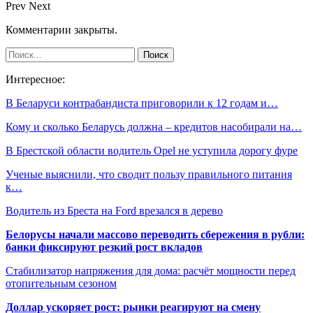
Prev
Next
Комментарии закрыты.
Интересное:
В Беларуси контрабандиста приговорили к 12 годам и…
Кому и сколько Беларусь должна – кредитов насобирали на…
В Брестской области водитель Opel не уступила дорогу фуре
Ученые выяснили, что сводит пользу правильного питания
к…
Водитель из Бреста на Ford врезался в дерево
Белорусы начали массово переводить сбережения в рубли:
банки фиксируют резкий рост вкладов
Стабилизатор напряжения для дома: расчёт мощности перед
отопительным сезоном
Доллар ускоряет рост: рынки реагируют на смену