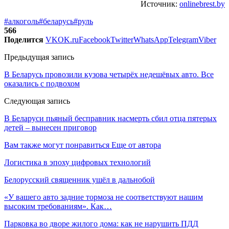
Источник:
onlinebrest.by
#алкоголь
#беларусь
#руль
566
Поделится
VK
OK.ru
Facebook
Twitter
WhatsApp
Telegram
Viber
Предыдущая запись
В Беларусь провозили кузова четырёх недешёвых авто. Все
оказались с подвохом
Следующая запись
В Беларуси пьяный бесправник насмерть сбил отца пятерых
детей – вынесен приговор
Вам также могут понравиться
Еще от автора
Логистика в эпоху цифровых технологий
Белорусский священник ушёл в дальнобой
«У вашего авто задние тормоза не соответствуют нашим
высоким требованиям». Как…
Парковка во дворе жилого дома: как не нарушить ПДД