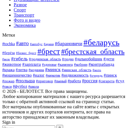
Разное
Спорт
Транспорт
Фото и видео
Экономика
Метки
#беларусь
#авто
#барановичи
#tochka
#автобус
#армия
#брест
#брестская_область
#берёза
#бизнес_брест
#гибель
#дети
#дальнобойщик
#гродно
#вело
#гродненская_область
#зарплата
#животное
#контрабанда
#каменец
#кобрин
#здоровье
#минск
#кража
#литва
#минская_область
#медицина
#мото
#мошенничество
#недвижимость
#пинск
#налог
#наркотик
#очередь
#польша
#россия
#работа
#суд
#пожар
#приговор
#пьяный
#сигарета
#футбол
#школа
#такси
© 2026 - БЕЛОТЕСТ. Все права защищены.
Любое копирование материалов с нашего ресурса разрешается
только с обратной активной ссылкой на страницу статьи.
Все материалы опубликованные на сайте взяты с открытых
источников и других порталов интернета, все права на
авторство принадлежат их законным владельцам.
Sign in