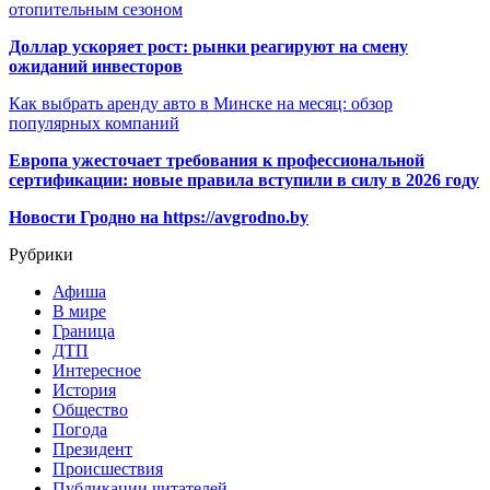
отопительным сезоном
Доллар ускоряет рост: рынки реагируют на смену
ожиданий инвесторов
Как выбрать аренду авто в Минске на месяц: обзор
популярных компаний
Европа ужесточает требования к профессиональной
сертификации: новые правила вступили в силу в 2026 году
Новости Гродно на https://avgrodno.by
Рубрики
Афиша
В мире
Граница
ДТП
Интересное
История
Общество
Погода
Президент
Происшествия
Публикации читателей