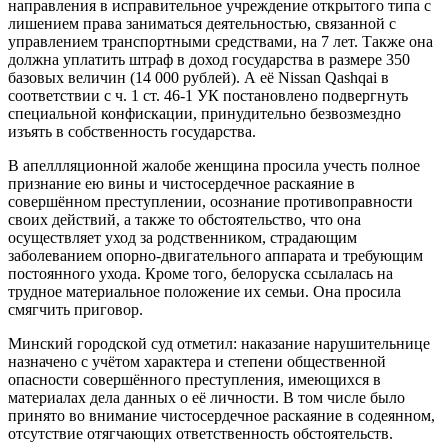
направления в исправительное учреждение открытого типа с
лишением права заниматься деятельностью, связанной с
управлением транспортными средствами, на 7 лет. Также она
должна уплатить штраф в доход государства в размере 350
базовых величин (14 000 рублей). А её Nissan Qashqai в
соответствии с ч. 1 ст. 46-1 УК постановлено подвергнуть
специальной конфискации, принудительно безвозмездно
изъять в собственность государства.
В апеллляционной жалобе женщина просила учесть полное
признание ею вины и чистосердечное раскаяние в
совершённом преступлении, осознание противоправности
своих действий, а также то обстоятельство, что она
осуществляет уход за родственником, страдающим
заболеванием опорно-двигательного аппарата и требующим
постоянного ухода. Кроме того, белоруска ссылалась на
трудное материальное положение их семьи. Она просила
смягчить приговор.
Минский городской суд отметил: наказание нарушительнице
назначено с учётом характера и степени общественной
опасности совершённого преступления, имеющихся в
материалах дела данных о её личности. В том числе было
принято во внимание чистосердечное раскаяние в содеянном,
отсутствие отягчающих ответственность обстоятельств.