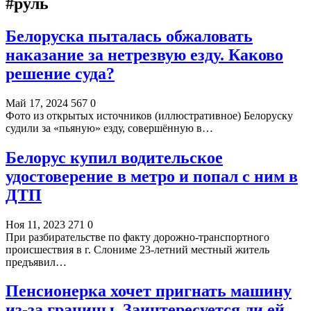
#руль
Белоруска пыталась обжаловать
наказание за нетрезвую езду. Каково
решение суда?
Май 17, 2024
567
0
Фото из открытых источников (иллюстративное) Белоруску
судили за «пьяную» езду, совершённую в…
Белорус купил водительское
удостоверение в метро и попал с ним в
ДТП
Ноя 11, 2023
271
0
При разбирательстве по факту дорожно-транспортного
происшествия в г. Слониме 23-летний местный житель
предъявил…
Пенсионерка хочет пригнать машину
из-за границы. Заинтересуется ли ей