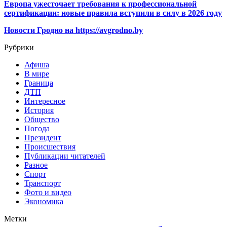
Европа ужесточает требования к профессиональной
сертификации: новые правила вступили в силу в 2026 году
Новости Гродно на https://avgrodno.by
Рубрики
Афиша
В мире
Граница
ДТП
Интересное
История
Общество
Погода
Президент
Происшествия
Публикации читателей
Разное
Спорт
Транспорт
Фото и видео
Экономика
Метки