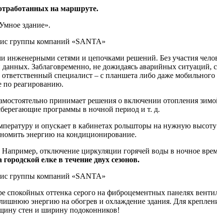
, отработанных на маршруте.
Умное здание».
и инженерными сетями и цепочками решений. Без участия чело
и данных. Заблаговременно, не дожидаясь аварийных ситуаций, 
ет ответственный специалист – с планшета либо даже мобильног
е по реагированию.
амостоятельно принимает решения о включении отопления зимой
сберегающие программы в ночной период и т. д.
мпературу и опускает в кабинетах рольшторы на нужную высоту
кономить энергию на кондиционирование.
и. Например, отключение циркуляции горячей воды в ночное врем
городской елке в течение двух сезонов.
ыре спокойных оттенка серого на фиброцементных панелях венти
злишнюю энергию на обогрев и охлаждение здания. Для крепле
щину стен и ширину подоконников!