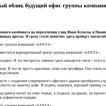
овый облик будущий офис группы компа
рового комбината на пересечении улиц Янки Купалы и Пионер
ных цветах. И сразу стало понятно: здесь пройдут масштаб
 разместится корпоративный центр группы компаний «SANTA».
 подвал. И это неспроста: именно здесь находится «мозг» этого 
е. И это не просто красивые слова или метафора. Оно очень поз
скурсоводов.
сте с созданием современного офисного здания преобразить гор
асить на чашечку кофе. И подать, надеемся, хороший пример с
ка работа кипит на семи этажах, в подвале, на крыше, на прил
в алфавитном порядке.