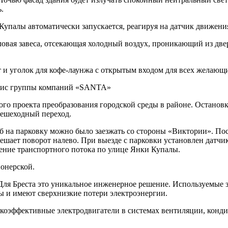
.
упалы автоматически запускается, реагируя на датчик движения
епловая завеса, отсекающая холодный воздух, проникающий из две
т и уголок для кофе-лаунжа с открытым входом для всех желающ
го проекта преобразования городской среды в районе. Останов
пешеходный переход.
б на парковку можно было заезжать со стороны «Виктории». Пос
решает поворот налево. При выезде с парковки установлен датчи
жение транспортного потока по улице Янки Купалы.
ионерской.
Для Бреста это уникальное инженерное решение. Используемые з
ны и имеют сверхнизкие потери электроэнергии.
коэффективные электродвигатели в системах вентиляции, конди