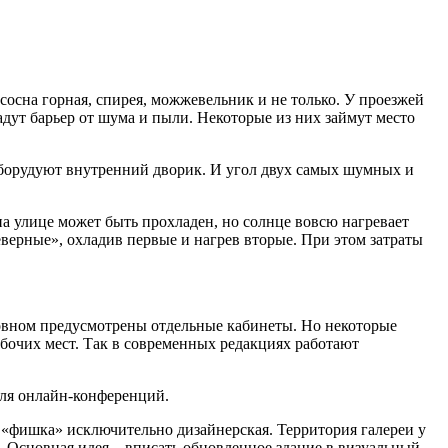
сна горная, спирея, можжевельник и не только. У проезжей
дут барьер от шума и пыли. Некоторые из них займут место
 оборудуют внутренний дворик. И угол двух самых шумных и
 улице может быть прохладен, но солнце вовсю нагревает
верные», охладив первые и нагрев вторые. При этом затраты
новном предусмотрены отдельные кабинеты. Но некоторые
бочих мест. Так в современных редакциях работают
для онлайн-конференций.
 «фишка» исключительно дизайнерская. Территория галереи у
 Основная идея – вписать обновленное здание в визуальный