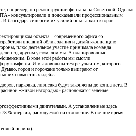
те, например, по реконструкции фонтана на Советской. Однако
NTA» консультировали и подсказывали профессиональным
. И благодаря синергии их усилий опыт архитекторов
ектировщиком объекта – современного офиса со
азработали внешний облик здания и дизайн-концепцию
стороны, плюс деятельное участие принимала команда
идели под другим углом, чем мы. А планировочные
Мошенским. В ходе этой работы мы смогли
сферу комфорта. И мы довольны тем результатом, которого
я. Думаю, город и горожане только выиграют от
 наших совместных идей».
дюров, парковка, ливневка будут закончены до конца лета. В
 красивой «живой изгородью» расположатся зеленые
ргоэффективными двигателями. А установленные здесь
 78 % энергии, расходуемой на отопление. В ночное время
 теплый период).