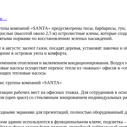
нки…
ппы компаний «SANTA» предусмотрены тисы, барбарисы, туи, со
слые (высотой около 2,5 м) остролистные клены, которые созда
инятыми нормами по восстановлению зеленых насаждений.
в августе: засеют газон, посадят деревья, установят лавочки и
щение в островок уюта и комфорта.
чением отопления и включением кондиционирования. Воздух на
вые насосы осуществят перенос тепла из «южных» офисов в «се
зующих тепловые насосы.
низации рабочих мест на офисных этажах. Для сотрудников в ос
ом (open space) со стеклянным зонированием индивидуальных ра
диодными экранами для презентаций, полностью оборудованный 
ном здании используются в функциональном ключе, подсветка –
очью фасад здания будет излучать спокойный нейтральный свет.