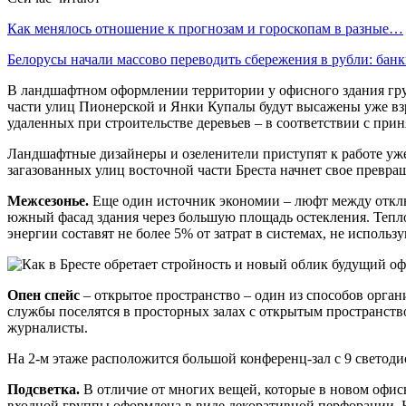
Как менялось отношение к прогнозам и гороскопам в разные…
Белорусы начали массово переводить сбережения в рубли: ба
В ландшафтном оформлении территории у офисного здания гру
части улиц Пионерской и Янки Купалы будут высажены уже взро
удаленных при строительстве деревьев – в соответствии с пр
Ландшафтные дизайнеры и озеленители приступят к работе уже 
загазованных улиц восточной части Бреста начнет свое превра
Межсезонье.
Еще один источник экономии – люфт между отклю
южный фасад здания через большую площадь остекления. Тепло
энергии составят не более 5% от затрат в системах, не исполь
Опен спейс
– открытое пространство – один из способов орга
службы поселятся в просторных залах с открытым пространств
журналисты.
На 2-м этаже расположится большой конференц-зал с 9 свето
Подсветка.
В отличие от многих вещей, которые в новом офис
входной группы оформлена в виде декоративной перфорации. Н