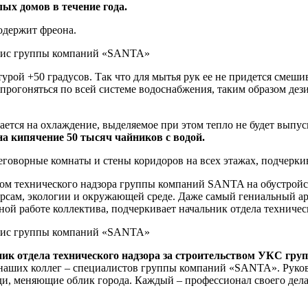
ых домов в течение года.
одержит фреона.
урой +50 градусов. Так что для мытья рук ее не придется смешив
ет прогоняться по всей системе водоснабжения, таким образом де
тся на охлаждение, выделяемое при этом тепло не будет выпуска
на кипячение 50 тысяч чайников с водой.
говорные комнаты и стены коридоров на всех этажах, подчеркив
м технического надзора группы компаний SANTA на обустройст
рсам, экологии и окружающей среде. Даже самый гениальный ар
нной работе коллектива, подчеркивает начальник отдела техниче
ик отдела технического надзора за строительством УКС г
0 наших коллег – специалистов группы компаний «SANTA». Руко
ди, меняющие облик города. Каждый – профессионал своего дел