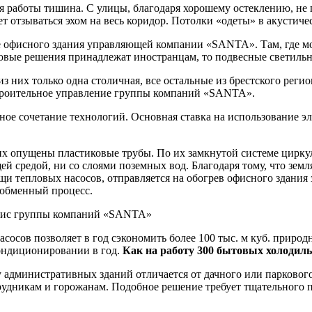
я работы тишина. С улицы, благодаря хорошему остеклению, не
дет отзываться эхом на весь коридор. Потолки «одеты» в акусти
 офисного здания управляющей компании «SANTA». Там, где мож
довые решения принадлежат иностранцам, то подвесные светиль
из них только одна столичная, все остальные из брестского реги
строительное управление группы компаний «SANTA».
ное сочетание технологий. Основная ставка на использование э
х опущены пластиковые трубы. По их замкнутой системе циркул
 средой, ни со слоями поземных вод. Благодаря тому, что земл
и тепловых насосов, отправляется на обогрев офисного здания з
ообменный процесс.
сосов позволяет в год сэкономить более 100 тыс. м куб. природ
кондиционировании в год.
Как на работу 300 бытовых холодильн
у административных зданий отличается от дачного или парковог
рудникам и горожанам. Подобное решение требует тщательного п