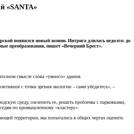
ний «SANTA»
ской появился новый хозяин. Интрига длилась недолго: до
ные преобразования, пишет «Вечерний Брест».
в полном смысле слова «умного» здания.
итивное с точки зрения экологии – сами убедитесь», –
одскую среду, озеленить ее, решить проблемы с парковками,
оседям по промышленному «кластеру».
егающей территории, мы попытались в общих чертах оценить