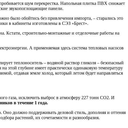
 пробивается шум перекрестка. Напольная плитка ПВХ снижает
ческие звукопоглощающие панели.
но было обойтись без привлечения импорта, – старались это
ники в кабинеты изготовлены в СЭЗ «Брест».
она. Кстати, строительно-монтажные и отделочные работы на
лектроэнергии. А применяемая здесь система тепловых насосов
ирует теплоноситель – водяной раствор гликоля – безопасный
я на этой глубине имеет практически одинаковую температуру
имой, отдавая земле холод, который летом будет направляться
ного газа, исключить выброс в атмосферу 227 тонн СО2. И
иков в течение 1 года.
о. Оно должно поддерживать деловой стиль, дополняя и оттеняя
одбора растений, их сочетаемости и разнообразия.