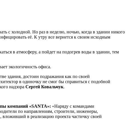
ать с холодной. Но раз в неделю, ночью, когда в здании никого
зинфицировать её. К утру все вернется к своим исходным
ться в атмосферу, а пойдет на подогрев воды в здании, тем
ает экологичность офиса.
ве здания, достоин подражания как по своей
хитектор в одиночку не смог бы справиться с подобной
ского надзора
Сергей Ковальчук
.
руппы компаний «SANTA»:
«Наряду с командами
водители по направлениям, строители, инженеры,
а, вложивший в реализацию проекта частичку своей