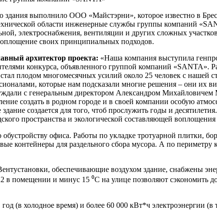
о здания выполнило ООО «Майстэрни», которое известно в Брес
 технической области инженерные службы группы компаний «SA
ьной, электроснабжения, вентиляции и других сложных участков
воплощение своих принципиальных подходов.
вный архитектор проекта:
«Наша компания выступила генпро
телями конкурса, объявленного группой компаний «SANTA». Р
кт стал плодом многомесячных усилий около 25 человек с нашей 
сионалами, которые нам подсказали многие решения – они их в
уждали с генеральным директором Александром Михайловичем 
мление создать в родном городе и в своей компании особую атмо
 здание создается для того, чтоб прослужить годы и десятилети
одского пространства и экологической составляющей воплощения
 обустройству офиса. Работы по укладке тротуарной плитки, бор
вые контейнеры для раздельного сбора мусора. А по периметру
Вентустановки, обеспечивающие воздухом здание, снабжены эне
2 в помещении и минус 15 ⁰С на улице позволяют сэкономить до
 год (в холодное время) и более 60 000 кВт*ч электроэнергии (в