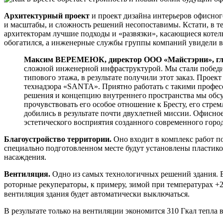
Архитектурный проект
и проект дизайна интерьеров офисног
и масштабы, и сложность решений несопоставимы. Кстати, в
архитекторам лучшие подходы и «развязки», касающиеся котел
обогатился, а инженерные службы группы компаний увидели 
Максим ВЕРЕМЕЮК, директор ООО «Майстэрни», гла
сложной инженерной инфраструктурой. Мы стали победи
типового этажа, в результате получили этот заказ. Прое
технадзора «SANTA». Приятно работать с такими профес
решения и концепцию внутреннего пространства мы обс
прочувствовать его особое отношение к Бресту, его стре
добились в результате почти двухлетней миссии. Офисное
эстетического восприятия созданного современного гор
Благоустройство территории.
Оно входит в комплекс работ по
специально подготовленном месте будут установлены пластико
насаждения.
Вентиляция.
Одно из самых технологичных решений здания. 
роторные рекуператоры, к примеру, зимой при температурах +2
вентиляция здания будет автоматически выключаться.
В результате только на вентиляции экономится 310 Гкал тепла в