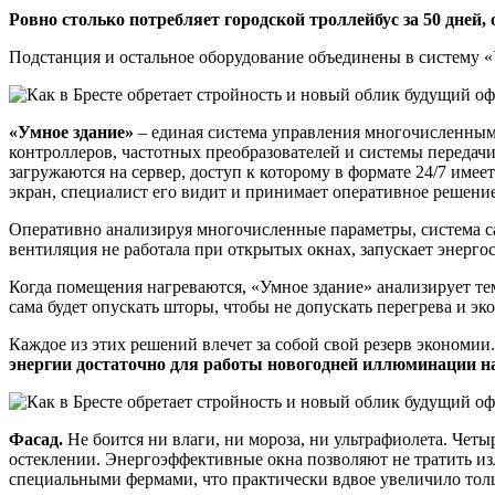
Ровно столько потребляет городской троллейбус за 50 дней
Подстанция и остальное оборудование объединены в систему «
«Умное здание»
– единая система управления многочисленным
контроллеров, частотных преобразователей и системы передач
загружаются на сервер, доступ к которому в формате 24/7 име
экран, специалист его видит и принимает оперативное решени
Оперативно анализируя многочисленные параметры, система с
вентиляция не работала при открытых окнах, запускает энерго
Когда помещения нагреваются, «Умное здание» анализирует те
сама будет опускать шторы, чтобы не допускать перегрева и э
Каждое из этих решений влечет за собой свой резерв экономи
энергии достаточно для работы новогодней иллюминации на 
Фасад.
Не боится ни влаги, ни мороза, ни ультрафиолета. Чет
остеклении. Энергоэффективные окна позволяют не тратить и
специальными фермами, что практически вдвое увеличило тол