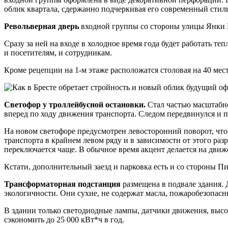
облик квартала, сдержанно подчеркивая его современный стиль
Револьверная дверь
входной группы со стороны улицы Янки К
Сразу за ней на входе в холодное время года будет работать т
и посетителям, и сотрудникам.
Кроме рецепции на 1-м этаже расположатся столовая на 40 мес
Светофор у троллейбусной остановки.
Стал частью масштабно
вперед по ходу движения транспорта. Следом передвинулся и 
На новом светофоре предусмотрен левосторонний поворот, что
транспорта в крайнем левом ряду и в зависимости от этого раз
переключается чаще. В обычное время акцент делается на дви
Кстати, дополнительный заезд и парковка есть и со стороны П
Трансформаторная подстанция
размещена в подвале здания. 
экологичности. Они сухие, не содержат масла, пожаробезопас
В здании только светодиодные лампы, датчики движения, высо
сэкономить до 25 000 кВт*ч в год.