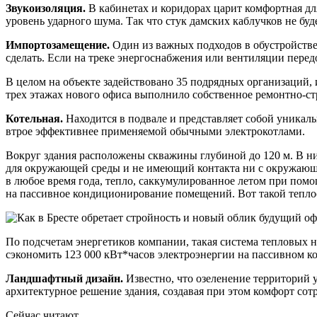
Звукоизоляция.
В кабинетах и коридорах царит комфортная дл
уровень ударного шума. Так что стук дамских каблучков не бу
Импортозамещение.
Один из важных подходов в обустройстве
сделать. Если на треке энергоснабжения или вентиляции пере
В целом на объекте задействовано 35 подрядных организаций, 
трех этажах нового офиса выполнило собственное ремонтно-
Котельная.
Находится в подвале и представляет собой уникаль
втрое эффективнее применяемой обычными электрокотлами.
Вокруг здания расположены скважины глубиной до 120 м. В ни
для окружающей среды и не имеющий контакта ни с окружающей
в любое время года, тепло, саккумулированное летом при помощ
на пассивное кондиционирование помещений. Вот такой тепл
По подсчетам энергетиков компании, такая система тепловых на
сэкономить 123 000 кВт*часов электроэнергии на пассивном 
Ландшафтный дизайн.
Известно, что озеленение территорий 
архитектурное решение здания, создавая при этом комфорт сот
Сейчас читают