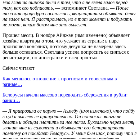
моя главная ошибка была в том, что я не взяла залог перед
тем, как его подписать,
— вспоминает Светлана.
— После
того как процедура состоялась, квартиранты объявили: денег
на залог нет. Я расстроилась, но в тот момент и подумать
не могла, каким боком мне это вылезет.
Прошел месяц. В ноябре Айджан (имя изменено) объявляет
хозяйке квартиры о том, что уезжает из страны: в паре
произошел конфликт, поэтому девушка не намерена здесь
больше оставаться. Светлана успела попросить ее сняться с
регистрации, но иностранки и след простыл.
Сейчас читают
Как менялось отношение к прогнозам и гороскопам в
разные…
Белорусы начали массово переводить сбережения в рубли:
банки…
— Я пригрозила ее парню — Ахмеду (имя изменено), что пойду
в суд и выселю ее принудительно. Он попросил этого не
делать и обещал платить за нее налог. Буквально через месяц
звонит мне из самолета и объявляет: его депортировали,
поэтому он покидает Беларусь. У меня был шок, потому что я
поняла: выписаться он не сможет, поэтому придется