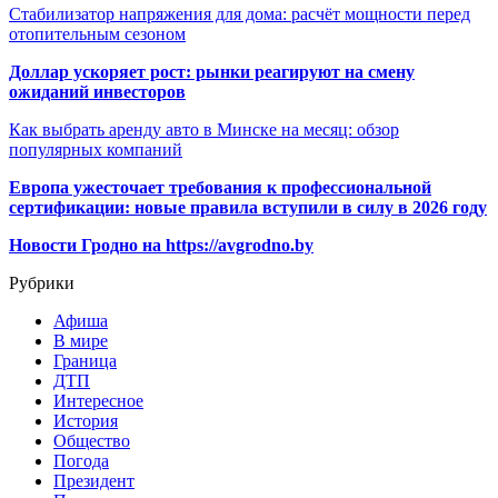
Стабилизатор напряжения для дома: расчёт мощности перед
отопительным сезоном
Доллар ускоряет рост: рынки реагируют на смену
ожиданий инвесторов
Как выбрать аренду авто в Минске на месяц: обзор
популярных компаний
Европа ужесточает требования к профессиональной
сертификации: новые правила вступили в силу в 2026 году
Новости Гродно на https://avgrodno.by
Рубрики
Афиша
В мире
Граница
ДТП
Интересное
История
Общество
Погода
Президент