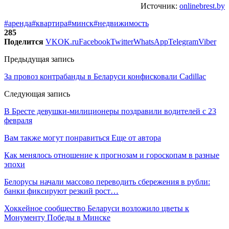
Источник:
onlinebrest.by
#аренда
#квартира
#минск
#недвижимость
285
Поделится
VK
OK.ru
Facebook
Twitter
WhatsApp
Telegram
Viber
Предыдущая запись
За провоз контрабанды в Беларуси конфисковали Cadillac
Следующая запись
В Бресте девушки-милиционеры поздравили водителей с 23
февраля
Вам также могут понравиться
Еще от автора
Как менялось отношение к прогнозам и гороскопам в разные
эпохи
Белорусы начали массово переводить сбережения в рубли:
банки фиксируют резкий рост…
Хоккейное сообщество Беларуси возложило цветы к
Монументу Победы в Минске