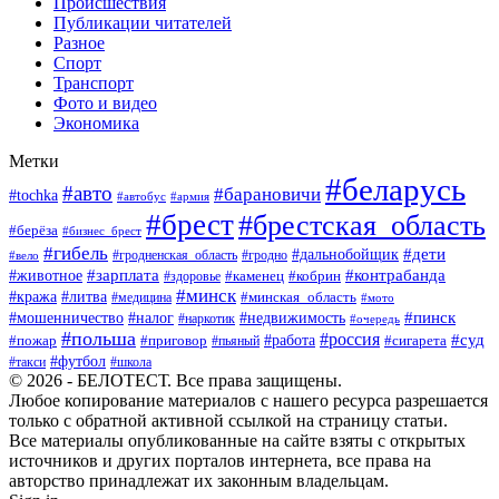
Происшествия
Публикации читателей
Разное
Спорт
Транспорт
Фото и видео
Экономика
Метки
#беларусь
#авто
#барановичи
#tochka
#автобус
#армия
#брест
#брестская_область
#берёза
#бизнес_брест
#гибель
#дети
#дальнобойщик
#гродно
#вело
#гродненская_область
#зарплата
#животное
#контрабанда
#каменец
#кобрин
#здоровье
#минск
#кража
#литва
#минская_область
#медицина
#мото
#мошенничество
#недвижимость
#пинск
#налог
#наркотик
#очередь
#польша
#россия
#работа
#суд
#пожар
#приговор
#пьяный
#сигарета
#футбол
#школа
#такси
© 2026 - БЕЛОТЕСТ. Все права защищены.
Любое копирование материалов с нашего ресурса разрешается
только с обратной активной ссылкой на страницу статьи.
Все материалы опубликованные на сайте взяты с открытых
источников и других порталов интернета, все права на
авторство принадлежат их законным владельцам.