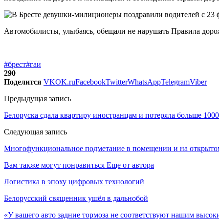
Автомобилисты, улыбаясь, обещали не нарушать Правила доро
#брест
#гаи
290
Поделится
VK
OK.ru
Facebook
Twitter
WhatsApp
Telegram
Viber
Предыдущая запись
Белоруска сдала квартиру иностранцам и потеряла больше 1000
Следующая запись
Многофункциональное подметание в помещении и на открыто
Вам также могут понравиться
Еще от автора
Логистика в эпоху цифровых технологий
Белорусский священник ушёл в дальнобой
«У вашего авто задние тормоза не соответствуют нашим высо