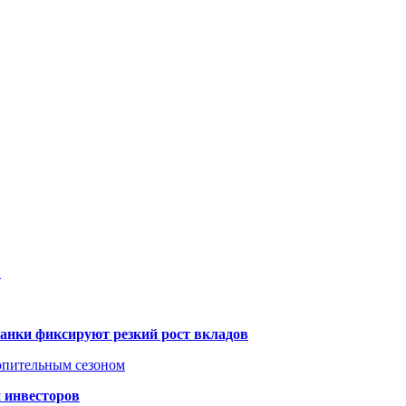
…
банки фиксируют резкий рост вкладов
топительным сезоном
 инвесторов