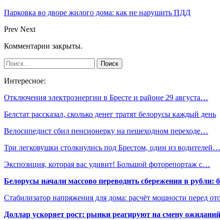
Парковка во дворе жилого дома: как не нарушить ПДД
Prev
Next
Комментарии закрыты.
Интересное:
Отключения электроэнергии в Бресте и районе 29 августа…
Белстат рассказал, сколько денег тратят белорусы каждый день
Велосипедист сбил пенсионерку на пешеходном переходе…
Три легковушки столкнулись под Брестом, один из водителей
Экспозиция, которая вас удивит! Большой фоторепортаж с…
Белорусы начали массово переводить сбережения в рубли: 
Стабилизатор напряжения для дома: расчёт мощности перед о
Доллар ускоряет рост: рынки реагируют на смену ожиданий