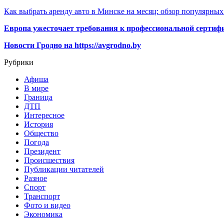
Как выбрать аренду авто в Минске на месяц: обзор популярны
Европа ужесточает требования к профессиональной сертифи
Новости Гродно на https://avgrodno.by
Рубрики
Афиша
В мире
Граница
ДТП
Интересное
История
Общество
Погода
Президент
Происшествия
Публикации читателей
Разное
Спорт
Транспорт
Фото и видео
Экономика