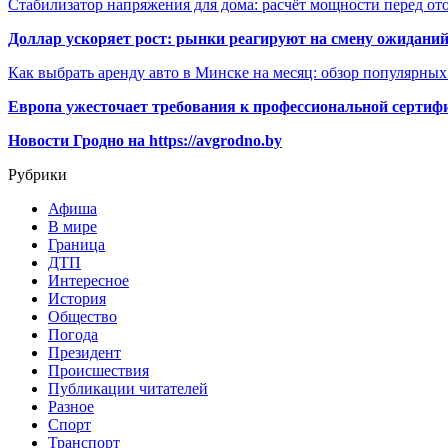
Стабилизатор напряжения для дома: расчёт мощности перед о
Доллар ускоряет рост: рынки реагируют на смену ожиданий
Как выбрать аренду авто в Минске на месяц: обзор популярны
Европа ужесточает требования к профессиональной сертифи
Новости Гродно на https://avgrodno.by
Рубрики
Афиша
В мире
Граница
ДТП
Интересное
История
Общество
Погода
Президент
Происшествия
Публикации читателей
Разное
Спорт
Транспорт