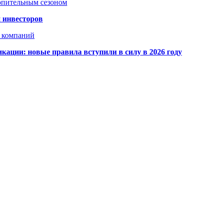
топительным сезоном
 инвесторов
х компаний
кации: новые правила вступили в силу в 2026 году