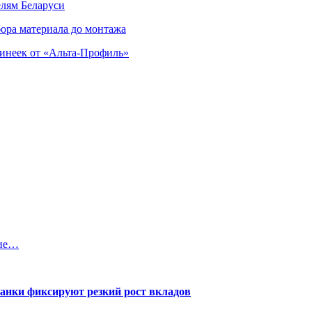
елям Беларуси
ора материала до монтажа
инеек от «Альта-Профиль»
тие…
банки фиксируют резкий рост вкладов