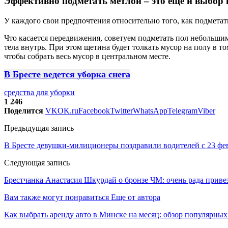
Эффективно подметать метлой – это еще и выбор
У каждого свои предпочтения относительно того, как подметат
Что касается передвижения, советуем подметать пол небольши
тела внутрь. При этом щетина будет толкать мусор на полу в то
чтобы собрать весь мусор в центральном месте.
В Бресте ведется уборка снега
средства для уборки
1 246
Поделится
VK
OK.ru
Facebook
Twitter
WhatsApp
Telegram
Viber
Предыдущая запись
В Бресте девушки-милиционеры поздравили водителей с 23 фе
Следующая запись
Брестчанка Анастасия Шкурдай о бронзе ЧМ: очень рада приве
Вам также могут понравиться
Еще от автора
Как выбрать аренду авто в Минске на месяц: обзор популярны