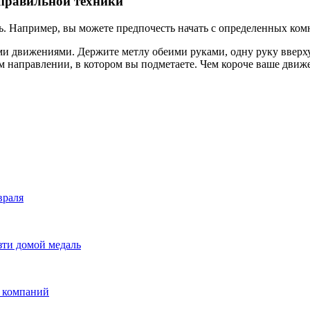
 правильной техники
ь. Например, вы можете предпочесть начать с определенных ком
ми движениями. Держите метлу обеими руками, одну руку вверху,
м направлении, в котором вы подметаете. Чем короче ваше движен
враля
зти домой медаль
х компаний