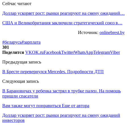
Сейчас читают
Доллар ускоряет рост: рынки реагируют на смену ожиданий…
США и Великобритания заключили стратегический союз в…
Источник:
onlinebrest.by
#беларусь
#зарплата
301
Поделится
VK
OK.ru
Facebook
Twitter
WhatsApp
Telegram
Viber
Предыдущая запись
В Бресте перевернулся Mercedes. Подробности ДТП
Следующая запись
В Барановичах у ребенка застрял в трубке палец. На помощь
пришли спасатели
Вам также могут понравиться
Еще от автора
Доллар ускоряет рост: рынки реагируют на смену ожиданий
инвесторов