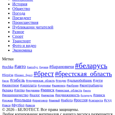
История
Общество
Погода
Президент
Происшествия
Публикации читателей
Разное
Спорт
Транспорт
Фото и видео
Экономика
Метки
#беларусь
#авто
#барановичи
#tochka
#автобус
#армия
#брест
#брестская_область
#берёза
#бизнес_брест
#гибель
#дети
#дальнобойщик
#гродно
#вело
#гродненская_область
#зарплата
#животное
#контрабанда
#каменец
#кобрин
#здоровье
#минск
#кража
#литва
#минская_область
#медицина
#мото
#мошенничество
#недвижимость
#пинск
#налог
#наркотик
#очередь
#польша
#россия
#работа
#суд
#пожар
#приговор
#пьяный
#сигарета
#футбол
#школа
#такси
© 2026 - БЕЛОТЕСТ. Все права защищены.
Любое копирование материалов с нашего ресурса разрешается