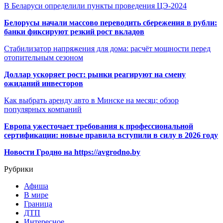
В Беларуси определили пункты проведения ЦЭ-2024
Белорусы начали массово переводить сбережения в рубли:
банки фиксируют резкий рост вкладов
Стабилизатор напряжения для дома: расчёт мощности перед
отопительным сезоном
Доллар ускоряет рост: рынки реагируют на смену
ожиданий инвесторов
Как выбрать аренду авто в Минске на месяц: обзор
популярных компаний
Европа ужесточает требования к профессиональной
сертификации: новые правила вступили в силу в 2026 году
Новости Гродно на https://avgrodno.by
Рубрики
Афиша
В мире
Граница
ДТП
Интересное