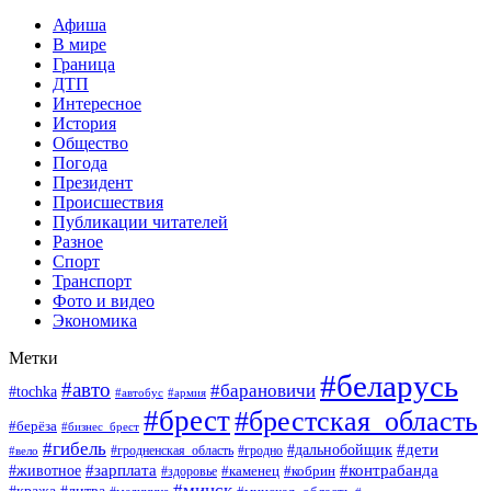
Афиша
В мире
Граница
ДТП
Интересное
История
Общество
Погода
Президент
Происшествия
Публикации читателей
Разное
Спорт
Транспорт
Фото и видео
Экономика
Метки
#беларусь
#авто
#барановичи
#tochka
#автобус
#армия
#брест
#брестская_область
#берёза
#бизнес_брест
#гибель
#дети
#дальнобойщик
#гродно
#вело
#гродненская_область
#зарплата
#животное
#контрабанда
#каменец
#кобрин
#здоровье
#минск
#кража