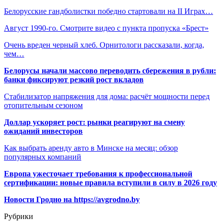
Белорусские гандболистки победно стартовали на II Играх…
Август 1990-го. Смотрите видео с пункта пропуска «Брест»
Очень вреден черный хлеб. Орнитологи рассказали, когда,
чем…
Белорусы начали массово переводить сбережения в рубли:
банки фиксируют резкий рост вкладов
Стабилизатор напряжения для дома: расчёт мощности перед
отопительным сезоном
Доллар ускоряет рост: рынки реагируют на смену
ожиданий инвесторов
Как выбрать аренду авто в Минске на месяц: обзор
популярных компаний
Европа ужесточает требования к профессиональной
сертификации: новые правила вступили в силу в 2026 году
Новости Гродно на https://avgrodno.by
Рубрики