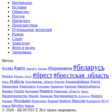
Интересное
История
Общество
Погода
Президент
Происшествия
Публикации читателей
Разное
Спорт
Транспорт
Фото и видео
Экономика
Метки
#беларусь
#авто
#барановичи
#tochka
#автобус
#армия
#брест
#брестская_область
#берёза
#бизнес_брест
#гибель
#дети
#дальнобойщик
#гродно
#вело
#гродненская_область
#зарплата
#животное
#контрабанда
#каменец
#кобрин
#здоровье
#минск
#кража
#литва
#минская_область
#медицина
#мото
#мошенничество
#недвижимость
#пинск
#налог
#наркотик
#очередь
#польша
#россия
#работа
#суд
#пожар
#приговор
#пьяный
#сигарета
#футбол
#школа
#такси
© 2026 - БЕЛОТЕСТ. Все права защищены.