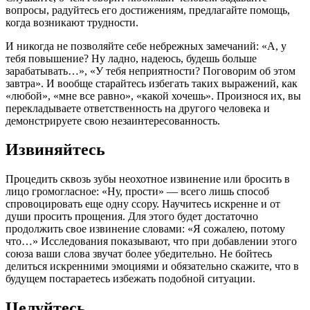
вопросы, радуйтесь его достижениям, предлагайте помощь,
когда возникают трудности.
И никогда не позволяйте себе небрежных замечаний: «А, у
тебя повышение? Ну ладно, надеюсь, будешь больше
зарабатывать…», «У тебя неприятности? Поговорим об этом
завтра». И вообще старайтесь избегать таких выражений, как
«любой», «мне все равно», «какой хочешь». Произнося их, вы
перекладываете ответственность на другого человека и
демонстрируете свою незаинтересованность.
Извиняйтесь
Процедить сквозь зубы неохотное извинение или бросить в
лицо громогласное: «Ну, прости» — всего лишь способ
спровоцировать еще одну ссору. Научитесь искренне и от
души просить прощения. Для этого будет достаточно
продолжить свое извинение словами: «Я сожалею, потому
что…» Исследования показывают, что при добавлении этого
союза ваши слова звучат более убедительно. Не бойтесь
делиться искренними эмоциями и обязательно скажите, что в
будущем постараетесь избежать подобной ситуации.
Целуйтесь