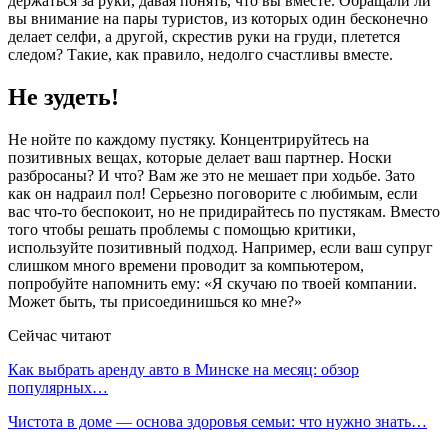
держаться за руки, давая понять, что вы вместе. Обращали ли
вы внимание на пары туристов, из которых один бесконечно
делает селфи, а другой, скрестив руки на груди, плетется
следом? Такие, как правило, недолго счастливы вместе.
Не зудеть!
Не нойте по каждому пустяку. Концентрируйтесь на
позитивных вещах, которые делает ваш партнер. Носки
разбросаны? И что? Вам же это не мешает при ходьбе. Зато
как он надраил пол! Серьезно поговорите с любимым, если
вас что-то беспокоит, но не придирайтесь по пустякам. Вместо
того чтобы решать проблемы с помощью критики,
используйте позитивный подход. Например, если ваш супруг
слишком много времени проводит за компьютером,
попробуйте напомнить ему: «Я скучаю по твоей компании.
Может быть, ты присоединишься ко мне?»
Сейчас читают
Как выбрать аренду авто в Минске на месяц: обзор
популярных…
Чистота в доме — основа здоровья семьи: что нужно знать…