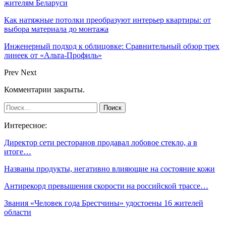
жителям Беларуси
Как натяжные потолки преобразуют интерьер квартиры: от
выбора материала до монтажа
Инженерный подход к облицовке: Сравнительный обзор трех
линеек от «Альта-Профиль»
Prev
Next
Комментарии закрыты.
Интересное:
Директор сети ресторанов продавал лобовое стекло, а в
итоге…
Названы продукты, негативно влияющие на состояние кожи
Антирекорд превышения скорости на российской трассе…
Звания «Человек года Брестчины» удостоены 16 жителей
области