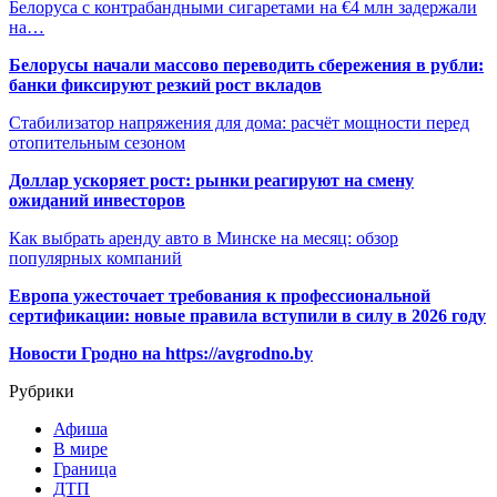
Белоруса с контрабандными сигаретами на €4 млн задержали
на…
Белорусы начали массово переводить сбережения в рубли:
банки фиксируют резкий рост вкладов
Стабилизатор напряжения для дома: расчёт мощности перед
отопительным сезоном
Доллар ускоряет рост: рынки реагируют на смену
ожиданий инвесторов
Как выбрать аренду авто в Минске на месяц: обзор
популярных компаний
Европа ужесточает требования к профессиональной
сертификации: новые правила вступили в силу в 2026 году
Новости Гродно на https://avgrodno.by
Рубрики
Афиша
В мире
Граница
ДТП